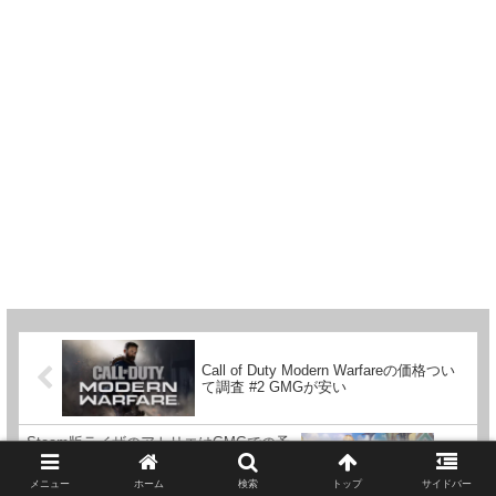
Call of Duty Modern Warfareの価格つい
て調査 #2 GMGが安い
Steam版ライザのアトリエはGMGでの予
約購入が安い ※デラックス版も取り扱い
開始
メニュー
ホーム
検索
トップ
サイドバー