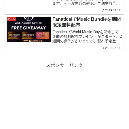
ます。今一度内容の確認と早期事前予約
のメリット・デメリットについて考えて
2019.01.17
みます。
FanaticalでMusic Bundleを期間
セール
限定無料配布
FanaticalでWorld Music Dayを記念して
楽曲の無料配布プレゼントがスタート。2
週間の猶予がありますが、配布予定数が
なくなり次第終了とのこと。
2021.06.18
スポンサーリンク