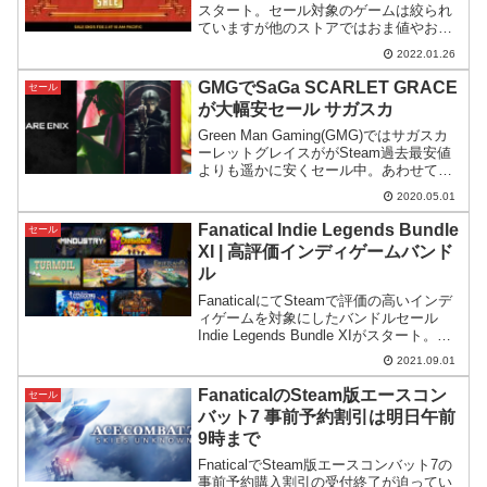
スタート。セール対象のゲームは絞られ
ていますが他のストアではおま値やおま
国のゲームが安く買えるという特徴があ
2022.01.26
るようです。
GMGでSaGa SCARLET GRACE
セール
が大幅安セール サガスカ
Green Man Gaming(GMG)ではサガスカ
ーレットグレイスががSteam過去最安値
よりも遥かに安くセール中。あわせてス
クエニセールも開催されています。
2020.05.01
Fanatical Indie Legends Bundle
セール
XI | 高評価インディゲームバンド
ル
FanaticalにてSteamで評価の高いインデ
ィゲームを対象にしたバンドルセール
Indie Legends Bundle XIがスタート。価
格も安く長時間遊べるゲームが入った良
2021.09.01
バンドルとなっています。
FanaticalのSteam版エースコン
セール
バット7 事前予約割引は明日午前
9時まで
FnaticalでSteam版エースコンバット7の
事前予約購入割引の受付終了が迫ってい