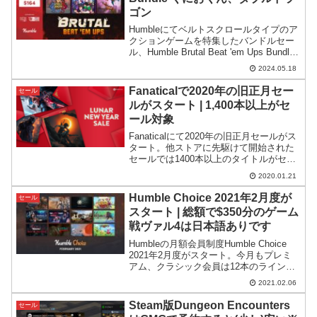
ゴン
Humbleにてベルトスクロールタイプのア
クションゲームを特集したバンドルセー
ル、Humble Brutal Beat 'em Ups Bundle
がスタート。くにおくんやダブルドラゴ
2024.05.18
ンが好きだった方にオススメです。
Fanaticalで2020年の旧正月セー
セール
ルがスタート | 1,400本以上がセ
ール対象
Fanaticalにて2020年の旧正月セールがス
タート。他ストアに先駆けて開始された
セールでは1400本以上のタイトルがセー
ル対象となっています。
2020.01.21
Humble Choice 2021年2月度が
セール
スタート | 総額で$350分のゲーム
戦ヴァル4は日本語ありです
Humbleの月額会員制度Humble Choice
2021年2月度がスタート。今月もプレミ
アム、クラシック会員は12本のラインナ
ップ全てがもらえる設定となっていま
2021.02.06
す。戦場のヴァルキュリア4には日本語が
あります。
Steam版Dungeon Encounters
セール