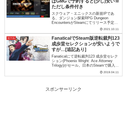
はGMGで予約すると(少し)安い※
ただし条件付き
スクウェア・エニックスの新規IPであ
る、ダンジョン探索RPG Dungeon
EncountersがSteamにてリリース予定。
Green Man GamingではSteamより安く予
2021.10.11
約する方法があるので紹介してみます。
FanaticalでSteam版逆転裁判123
セール
成歩堂セレクションが安いようで
すが…[追記あり]
Fanaticalにて逆転裁判123 成歩堂セレク
ション(Phoenix Wright: Ace Attorney
Trilogy)がセール。日本のSteamで購入す
るよりも安い価格設定になっています。
2019.04.11
スポンサーリンク