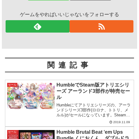
ゲームをやればいいじゃないをフォローする
関連記事
HumbleでSteam版アトリエシリ
セール
ーズ アーランド3部作が特売セー
ル
Humbleにてアトリエシリーズの、アーラ
ンドシリーズ3部作(ロロナ、トトリ、メ
ルル)がセールになっています。Steamで
購入するよりも安いですが、3本まとめて
2019.11.09
購入する場合、ちょっと複雑になってき
ます。
Humble Brutal Beat ‘em Ups
セール
Bundle くにおくん、ダブルドラ