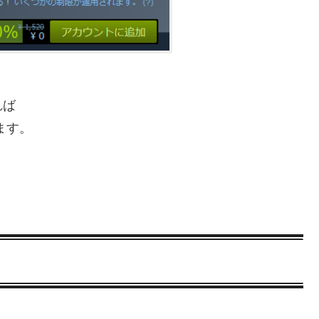
れば
れます。