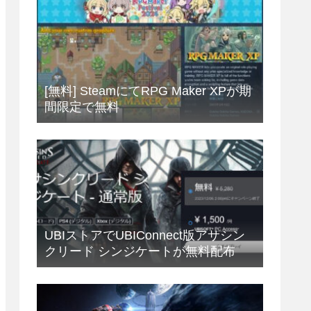
[無料] SteamにてRPG Maker XPが期
間限定で無料
UBIストアでUBIConnect版アサシン
クリード シンジケートが無料配布