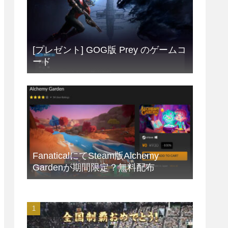
[プレゼント] GOG版 Prey のゲームコ
ード
FanaticalにてSteam版Alchemy
Gardenが期間限定？無料配布