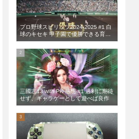
プロ野球スピリッツ2024-2025 #1 白
球のキセキ 甲子園で優勝できる育成
方法
三國志13 with PK 感想 #1 過剰に期待
せず、キャラゲーとして遊べば良作