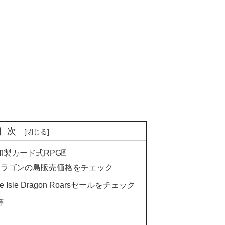
目次
製カード式RPG🃏
ards ドラゴンの島販売価格をチェック
 The Isle Dragon Roarsセールをチェック
等