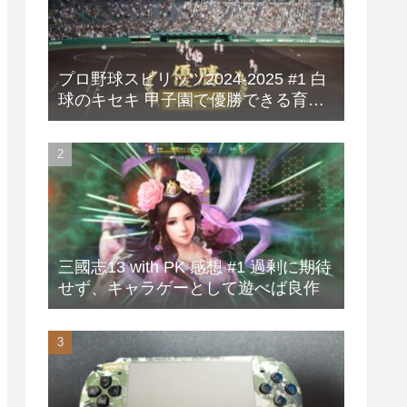
プロ野球スピリッツ2024-2025 #1 白
球のキセキ 甲子園で優勝できる育成
方法
三國志13 with PK 感想 #1 過剰に期待
せず、キャラゲーとして遊べば良作