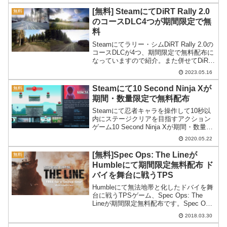
[無料] SteamにてDiRT Rally 2.0
無料
のコースDLC4つが期間限定で無
料
Steamにてラリー・シムDiRT Rally 2.0の
コースDLCが4つ、期間限定で無料配布に
なっていますので紹介。また併せてDiRT
Rally 2.0もセールになっています。
2023.05.16
Steamにて10 Second Ninja Xが
無料
期間・数量限定で無料配布
Steamにて忍者キャラを操作して10秒以
内にステージクリアを目指すアクション
ゲーム10 Second Ninja Xが期間・数量限
定で無料配布となっています。ドット絵
2020.05.22
のグラフィックが綺麗。
[無料]Spec Ops: The Lineが
無料
Humbleにて期間限定無料配布 ド
バイを舞台に戦うTPS
Humbleにて無法地帯と化したドバイを舞
台に戦うTPSゲーム、Spec Ops: The
Lineが期間限定無料配布です。Spec Ops:
The Lineが無料配布中等の都市ドバイを
2018.03.30
舞台にしたTPS、Spec Ops: The Lin...