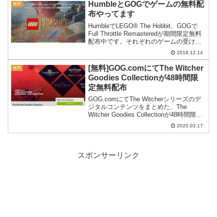
HumbleとGOGでゲームの無料配
無料
布やってます
HumbleでLEGO® The Hobbit、GOGで
Full Throttle Remasteredが期間限定無料
配布中です。それぞれのゲームの受け取
り方を詳しく解説してみます。
2018.12.14
[無料]GOG.comにてThe Witcher
無料
Goodies Collectionが48時間限
定無料配布
GOG.comにてThe Witcherシリーズのデ
ジタルコンテンツをまとめた、The
Witcher Goodies Collectionが48時間限定
無料配布です。その受け取り方を紹介し
2020.03.17
ます。
スポンサーリンク