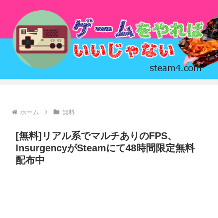
ホーム
無料
[無料]リアル系でマルチありのFPS、
InsurgencyがSteamにて48時間限定無料
配布中