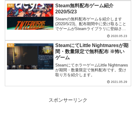
川を下って...
Steam無料配布ゲーム紹介
無料
2020/5/23
Steamの無料配布ゲームを紹介します
(2020/5/23)。配布期間中に受け取ること
でゲームがSteamライブラリに登録さ
れ、配布終了後も遊ぶことができます。
2020.05.23
SteamにてLittle Nightmaresが期
無料
間・数量限定で無料配布 ※怖い
ゲーム
SteamにてホラーゲームLittle Nightmares
が期間・数量限定で無料配布です。受け
取り方を紹介します。
2021.05.29
スポンサーリンク