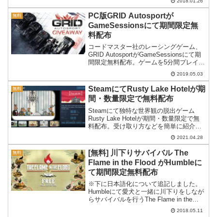
2018.01.26
無料配布です。Amnesia Colle...
PC版GRID Autosportが
無料
GameSessionsにて期間限定無
料配布
コードマスター社のレーシングゲーム、
GRID AutosportがGameSessionsにて期
間限定無料配布。ゲームを5分間プレイす
ることでアカウントに登録されるという
2019.05.03
仕組みです。ゲームの受け取り方と一部
制限について紹介します。
SteamにてRusty Lake Hotelが期
無料
間・数量限定で無料配布
Steamにて独特な世界観の脱出ゲーム
Rusty Lake Hotelが期間・数量限定で無
料配布。受け取り方などを簡単に紹介し
ます。
2021.04.28
[無料] 川下りサバイバル The
無料
Flame in the Flood がHumbleに
て期間限定無料配布
※下に日本語化について追記しました。
Humbleにて愛犬と一緒に川下りをしなが
らサバイバルを行うThe Flame in the
Flood が期間限定無料配布です。The
2018.05.11
Flame in the Floodが無料配布～イカダで