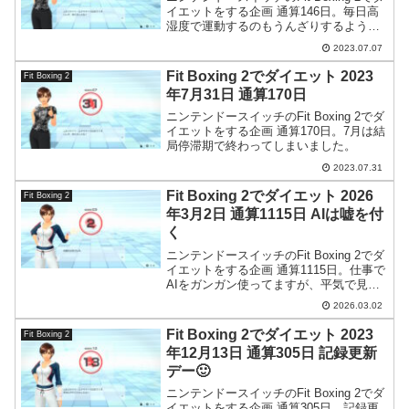
イエットをする企画 通算146日。毎日高
湿度で運動するのもうんざりするような
気候ですが負けるわけには行きません。
2023.07.07
Fit Boxing 2でダイエット 2023
Fit Boxing 2
年7月31日 通算170日
ニンテンドースイッチのFit Boxing 2でダ
イエットをする企画 通算170日。7月は結
局停滞期で終わってしまいました。
2023.07.31
Fit Boxing 2でダイエット 2026
Fit Boxing 2
年3月2日 通算1115日 AIは嘘を付
く
ニンテンドースイッチのFit Boxing 2でダ
イエットをする企画 通算1115日。仕事で
AIをガンガン使ってますが、平気で見当
違いのことを言ってくるので過信は禁物
2026.03.02
です。今日も確定申告の書類作成で事実
と異なることを言ってきました。
Fit Boxing 2でダイエット 2023
Fit Boxing 2
年12月13日 通算305日 記録更新
デー🙂
ニンテンドースイッチのFit Boxing 2でダ
イエットをする企画 通算305日。記録更