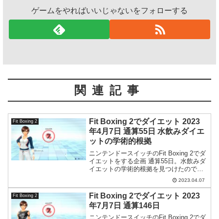
ゲームをやればいいじゃないをフォローする
関連記事
Fit Boxing 2でダイエット 2023
Fit Boxing 2
年4月7日 通算55日 水飲みダイエ
ットの学術的根拠
ニンテンドースイッチのFit Boxing 2でダ
イエットをする企画 通算55日。水飲みダ
イエットの学術的根拠を見つけたので紹
介してみます。イギリスのバーミンガム
2023.04.07
大学が2015年に発表した研究のようです
ね。
Fit Boxing 2でダイエット 2023
Fit Boxing 2
年7月7日 通算146日
ニンテンドースイッチのFit Boxing 2でダ