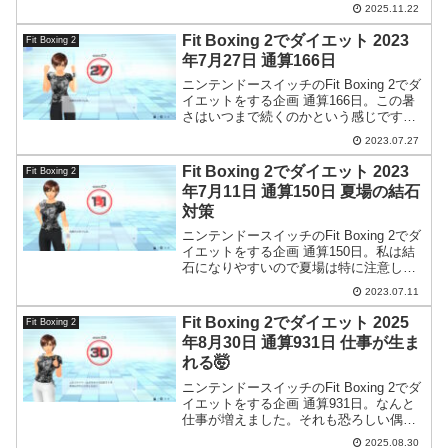
が発生。最近発生頻度が高い。
2025.11.22
Fit Boxing 2でダイエット 2023
Fit Boxing 2
年7月27日 通算166日
ニンテンドースイッチのFit Boxing 2でダ
イエットをする企画 通算166日。この暑
さはいつまで続くのかという感じです
が、客観的にどう考えてもあと2ヶ月は暑
2023.07.27
いですよね…。
Fit Boxing 2でダイエット 2023
Fit Boxing 2
年7月11日 通算150日 夏場の結石
対策
ニンテンドースイッチのFit Boxing 2でダ
イエットをする企画 通算150日。私は結
石になりやすいので夏場は特に注意して
対策をしています。
2023.07.11
Fit Boxing 2でダイエット 2025
Fit Boxing 2
年8月30日 通算931日 仕事が生ま
れる🤯
ニンテンドースイッチのFit Boxing 2でダ
イエットをする企画 通算931日。なんと
仕事が増えました。それも恐ろしい偶然
が重なって…。
2025.08.30