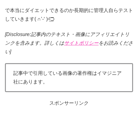
で本当にダイエットできるのか長期的に管理人自らテスト
していきます( ∩’-‘ )=͟͟͞͞⊃
[Disclosure:記事内のテキスト・画像
にアフィリエイトリ
ンクを含みます。詳しくは
サイトポリシー
をお読みくださ
い]
記事中で引用している画像の著作権はイマジニア
社にあります。
スポンサーリンク