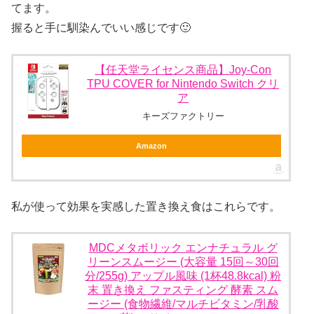
てます。
握ると手に馴染んでいい感じです🙂
【任天堂ライセンス商品】Joy-Con
TPU COVER for Nintendo Switch クリ
ア
キーズファクトリー
Amazon
私が使って効果を実感した置き換え食はこれらです。
MDCメタボリック エンナチュラル グ
リーンスムージー (大容量 15回～30回
分/255g) アップル風味 (1杯48.8kcal) 粉
末 置き換え ファスティング 酵素 スム
ージー (食物繊維/マルチビタミン/乳酸