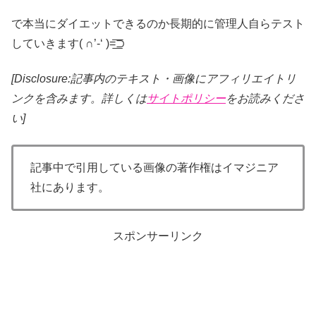
で本当にダイエットできるのか長期的に管理人自らテスト
していきます( ∩’-‘ )=͟͟͞͞⊃
[Disclosure:記事内のテキスト・画像
にアフィリエイトリ
ンクを含みます。詳しくは
サイトポリシー
をお読みくださ
い]
記事中で引用している画像の著作権はイマジニア
社にあります。
スポンサーリンク