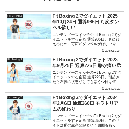
Fit Boxing 2でダイエット 2025
Fit Boxing 2
年10月24日 通算986日 可変ダン
ベル欲しい
ニンテンドースイッチのFit Boxing 2でダ
イエットをする企画 通算986日。更に鍛
えるために可変式ダンベルがほしい今日
このごろ。でも高いんですよねえ。
2025.10.24
Fit Boxing 2でダイエット 2023
Fit Boxing 2
年9月25日 通算226日 膝が痛い🤕
ニンテンドースイッチのFit Boxing 2でダ
イエットをする企画 通算226日。朝起き
たら左膝の状態がとても悪く今日は何も
できませんでした。
2023.09.25
Fit Boxing 2でダイエット 2024
Fit Boxing 2
年2月6日 通算360日 モラトリア
ムの終わり
ニンテンドースイッチのFit Boxing 2でダ
イエットをする企画 通算360日。このサ
イトは私の生存記録という側面もありま