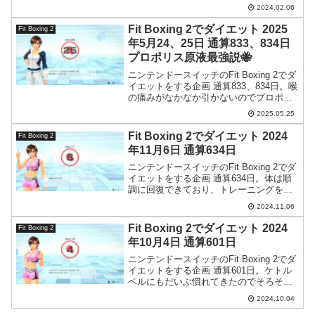
すので、今日はちょっといつもと違う事
2024.02.06
を書きます。
Fit Boxing 2でダイエット 2025
Fit Boxing 2
年5月24、25日 通算833、834日
プロポリス原液最強説🐝
ニンテンドースイッチのFit Boxing 2でダ
イエットをする企画 通算833、834日。喉
の痛みがなかなか引かないのでプロポリ
ス原液を薄めてうがいをしたところスパ
2025.05.25
ッと治りました。
Fit Boxing 2でダイエット 2024
Fit Boxing 2
年11月6日 通算634日
ニンテンドースイッチのFit Boxing 2でダ
イエットをする企画 通算634日。体は順
調に回復できており、トレーニングを再
開しても問題なさそうです。
2024.11.06
Fit Boxing 2でダイエット 2024
Fit Boxing 2
年10月4日 通算601日
ニンテンドースイッチのFit Boxing 2でダ
イエットをする企画 通算601日。ケトル
ベルにもだいぶ慣れてきたのでそろそろ
重いのに変えたい。
2024.10.04