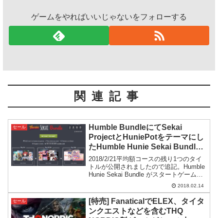
ゲームをやればいいじゃないをフォローする
関連記事
Humble BundleにてSekai
セール
ProjectとHuniePotをテーマにし
たHumble Hunie Sekai Bundle
バンドルセールが開催
2018/2/21平均額コースの残り1つのタイ
トルが公開されましたので追記。Humble
Hunie Sekai Bundle がスタートゲームを
バンドルにして格安で提供してくれる超
2018.02.14
優良セラー、Humble Bundleにて、Sekai
P...
[特売] FanaticalでELEX、タイタ
セール
ンクエストなどを含むTHQ