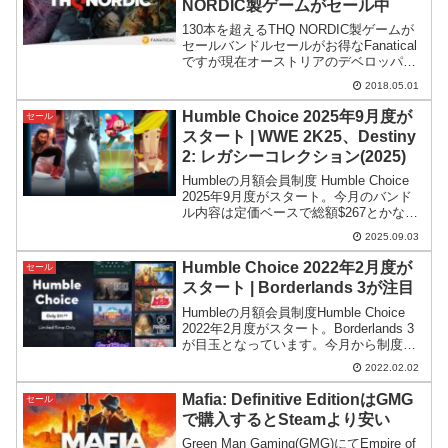
NORDIC製ゲームがセール中
130本を超えるTHQ NORDIC製ゲームが
セールバンドルセールがお得なFanatical
ですが現在オーストリアのデベロッパ
ー、THQ NORDIC製ゲームのセールを行
2018.05.01
っています。対象となるゲームは130本以
上、最大で80%OFFの割引率...
Humble Choice 2025年9月度が
セール
スタート | WWE 2K25、Destiny
2: レガシーコレクション(2025)
Humbleの月額会員制度 Humble Choice
2025年9月度がスタート。今月のバンド
ル内容は定価ベースで総額$267とかなり
お買い得感のある構成です。
2025.09.03
Humble Choice 2022年2月度が
セール
スタート | Borderlands 3が注目
Humbleの月額会員制度Humble Choice
2022年2月度がスタート。Borderlands 3
が目玉となっています。今月から制度が
大きく変わり、旧来と会員の中断方法が
2022.02.02
少し変化していますのでその点を紹介し
ます。
Mafia: Definitive EditionはGMG
セール
で購入するとSteamより安い
Green Man Gaming(GMG)にてEmpire of