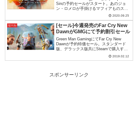
Sinの予約セールがスタート。あのジョ
ン・ロメロが手掛けるマフィアものスト
ラテジーゲーム、更にパラドゲーにして
2020.09.25
は珍しく最初から日本語が実装されてい
るということで期待がかかります。
[セール]今週発売のFar Cry New
セール
DawnがGMGにて予約割引セール
Green Man GamingにてFar Cry New
Dawnが予約特価セール。スタンダード
版、デラックス版共にSteamで購入する
よりもずっと安いです。
2019.02.12
スポンサーリンク