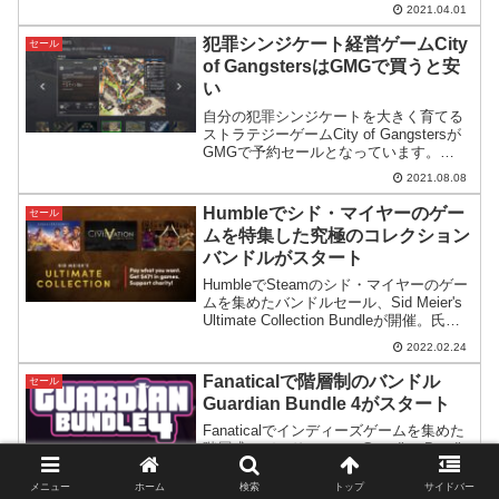
きます。ライザシリーズをコストを抑え
2021.04.01
て始める良いチャンスです。
犯罪シンジケート経営ゲームCity
セール
of GangstersはGMGで買うと安
い
自分の犯罪シンジケートを大きく育てる
ストラテジーゲームCity of Gangstersが
GMGで予約セールとなっています。
Steamで購入するよりも安いようです。
2021.08.08
Humbleでシド・マイヤーのゲー
セール
ムを特集した究極のコレクション
バンドルがスタート
HumbleでSteamのシド・マイヤーのゲー
ムを集めたバンドルセール、Sid Meier's
Ultimate Collection Bundleが開催。氏が
手掛けたクラシカルなゲームをはじめ、
2022.02.24
Civシリーズのコンテンツを揃えるチャン
ス。
Fanaticalで階層制のバンドル
セール
Guardian Bundle 4がスタート
Fanaticalでインディーズゲームを集めた
階層式のバンドルセールGuardian Bundle
4がスタート。最上位コースでも750円ほ
どと低額で、含まれるゲームもそこそこ
メニュー
ホーム
検索
トップ
サイドバー
2021.10.28