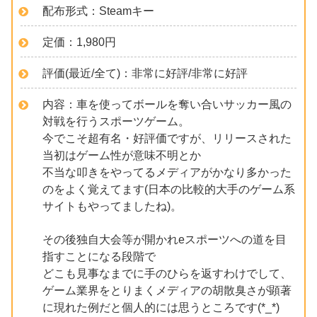
配布形式：Steamキー
定価：1,980円
評価(最近/全て)：非常に好評/非常に好評
内容：車を使ってボールを奪い合いサッカー風の
対戦を行うスポーツゲーム。
今でこそ超有名・好評価ですが、リリースされた
当初はゲーム性が意味不明とか
不当な叩きをやってるメディアがかなり多かった
のをよく覚えてます(日本の比較的大手のゲーム系
サイトもやってましたね)。
その後独自大会等が開かれeスポーツへの道を目
指すことになる段階で
どこも見事なまでに手のひらを返すわけでして、
ゲーム業界をとりまくメディアの胡散臭さが顕著
に現れた例だと個人的には思うところです(*_*)