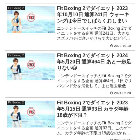
Fit Boxing 2でダイエット 2023
Fit Boxing 2
年10月10日 通算241日 ウォーキ
ングは今日でしばらくおしまい
ニンテンドースイッチのFit Boxing 2でダ
イエットをする企画 通算241日。大きな
スズメバチに追いかけらて大いにビビる
日。
2023.10.10
Fit Boxing 2でダイエット 2024
Fit Boxing 2
年5月20日 通算464日 あと一歩足
りない😥
ニンテンドースイッチのFit Boxing 2でダ
イエットをする企画 通算464日。1日でリ
バウンド分を消化して、また過去最低記
録タイに持ってこれました。明日こそは
2024.05.20
きっと新記録でしょう。
Fit Boxing 2でダイエット 2023
Fit Boxing 2
年5月15日 通算93日 カラダ年齢
18歳が下限？
ニンテンドースイッチのFit Boxing 2でダ
イエットをする企画 通算93日。このゲー
ム、カラダ年齢の下限は18歳なのかもし
れません。