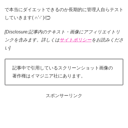
で本当にダイエットできるのか長期的に管理人自らテスト
していきます( ∩’-‘ )=͟͟͞͞⊃
[Disclosure:記事内のテキスト・画像
にアフィリエイトリ
ンクを含みます。詳しくは
サイトポリシー
をお読みくださ
い]
記事中で引用しているスクリーンショット画像の
著作権はイマジニア社にあります。
スポンサーリンク