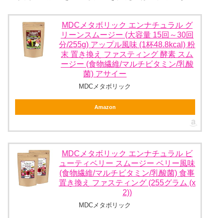
MDCメタボリック エンナチュラル グ
リーンスムージー (大容量 15回～30回
分/255g) アップル風味 (1杯48.8kcal) 粉
末 置き換え ファスティング 酵素 スム
ージー (食物繊維/マルチビタミン/乳酸
菌) アサイー
MDCメタボリック
Amazon
MDCメタボリック エンナチュラル ビ
ューティベリー スムージー ベリー風味
(食物繊維/マルチビタミン/乳酸菌) 食事
置き換え ファスティング (255グラム (x
2))
MDCメタボリック