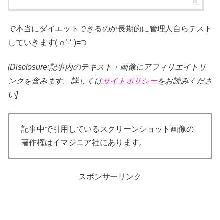
で本当にダイエットできるのか長期的に管理人自らテスト
していきます( ∩’-‘ )=͟͟͞͞⊃
[Disclosure:記事内のテキスト・画像
にアフィリエイトリ
ンクを含みます。詳しくは
サイトポリシー
をお読みくださ
い]
記事中で引用しているスクリーンショット画像の
著作権はイマジニア社にあります。
スポンサーリンク