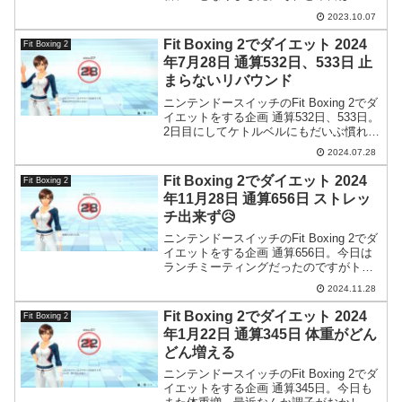
スタンスバンドで肩のトレーニングをし
2023.10.07
ました。なかなか鍛えてる感が出ていい
感じです。
Fit Boxing 2でダイエット 2024
Fit Boxing 2
年7月28日 通算532日、533日 止
まらないリバウンド
ニンテンドースイッチのFit Boxing 2でダ
イエットをする企画 通算532日、533日。
2日目にしてケトルベルにもだいぶ慣れて
きました。これなら最初から16kgにすれ
2024.07.28
ばよかった。今は24kgが欲しい。
Fit Boxing 2でダイエット 2024
Fit Boxing 2
年11月28日 通算656日 ストレッ
チ出来ず😥
ニンテンドースイッチのFit Boxing 2でダ
イエットをする企画 通算656日。今日は
ランチミーティングだったのですがトー
クスキルを発揮して会社の偉いTOP3を笑
2024.11.28
わせておきました。
Fit Boxing 2でダイエット 2024
Fit Boxing 2
年1月22日 通算345日 体重がどん
どん増える
ニンテンドースイッチのFit Boxing 2でダ
イエットをする企画 通算345日。今日も