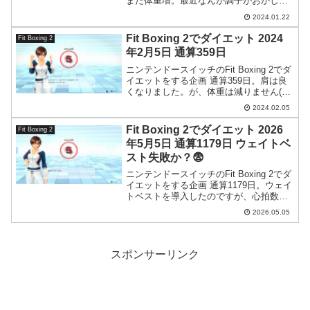
また体重増。最近なんか調子がおかしい
ですね。
2024.01.22
Fit Boxing 2でダイエット 2024
Fit Boxing 2
年2月5日 通算359日
ニンテンドースイッチのFit Boxing 2でダ
イエットをする企画 通算359日。肩は良
くなりました。が、体重は減りません(
´Д`)
2024.02.05
Fit Boxing 2でダイエット 2026
Fit Boxing 2
年5月5日 通算1179日 ウェイトベ
スト失敗か？😨
ニンテンドースイッチのFit Boxing 2でダ
イエットをする企画 通算1179日。ウェイ
トベストを導入したのですが、心拍数が
下がるという逆方向に作用してしまいま
2026.05.05
した。
スポンサーリンク