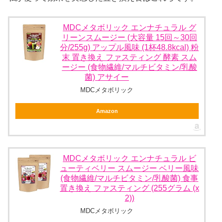
MDCメタボリック エンナチュラル グ
リーンスムージー (大容量 15回～30回
分/255g) アップル風味 (1杯48.8kcal) 粉
末 置き換え ファスティング 酵素 スム
ージー (食物繊維/マルチビタミン/乳酸
菌) アサイー
MDCメタボリック
Amazon
MDCメタボリック エンナチュラル ビ
ューティベリー スムージー ベリー風味
(食物繊維/マルチビタミン/乳酸菌) 食事
置き換え ファスティング (255グラム (x
2))
MDCメタボリック