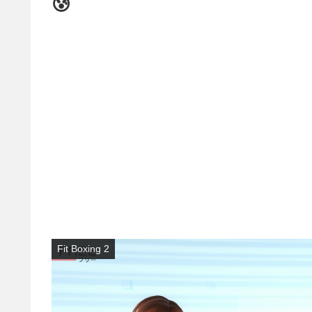
😰
Fit Boxing 2