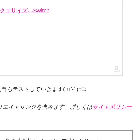
エクササイズ- -Switch
していきます( ∩’-‘ )=͟͟͞͞⊃
リエイトリンクを含みます。詳しくは
サイトポリシー