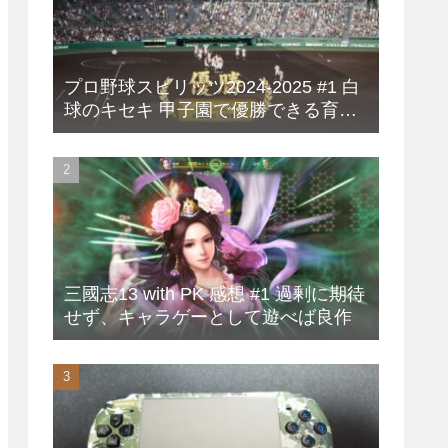
プロ野球スピリッツ2024-2025 #1 白
球のキセキ 甲子園で優勝できる育成
方法
三國志13 with PK 感想 #1 過剰に期待
せず、キャラゲーとして遊べば良作