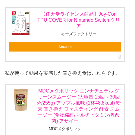
【任天堂ライセンス商品】Joy-Con
TPU COVER for Nintendo Switch クリ
ア
キーズファクトリー
Amazon
私が使って効果を実感した置き換え食はこれらです。
MDCメタボリック エンナチュラル グ
リーンスムージー (大容量 15回～30回
分/255g) アップル風味 (1杯48.8kcal) 粉
末 置き換え ファスティング 酵素 スム
ージー (食物繊維/マルチビタミン/乳酸
菌) アサイー
MDCメタボリック