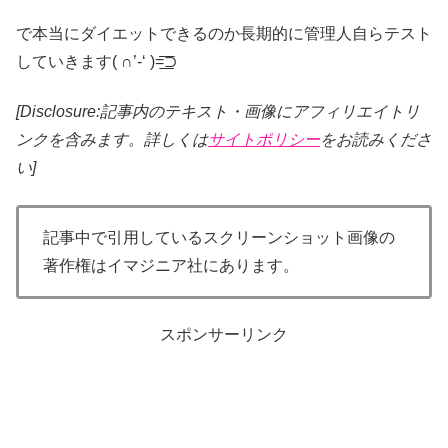
で本当にダイエットできるのか長期的に管理人自らテスト
していきます( ∩’-‘ )=͟͟͞͞⊃
[Disclosure:記事内のテキスト・画像
にアフィリエイトリ
ンクを含みます。詳しくは
サイトポリシー
をお読みくださ
い]
記事中で引用しているスクリーンショット画像の
著作権はイマジニア社にあります。
スポンサーリンク