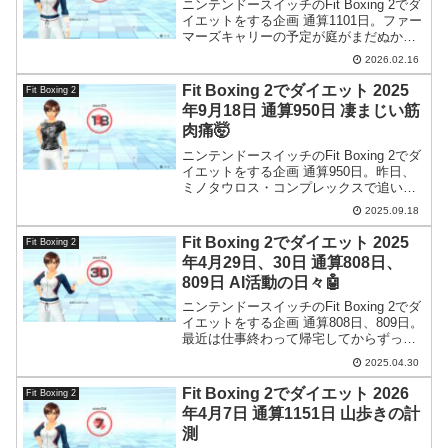
ニンテンドースイッチのFit Boxing 2でダ
イエットをする企画 通算1101日。ファー
マーズキャリーの予定が庭がまだぬかる
んでいて出来ず。庭に砂利でも入れたほ
2026.02.16
うが良いのでしょうが…。
Fit Boxing 2でダイエット 2025
Fit Boxing 2
年9月18日 通算950日 凄まじい筋
肉痛🤯
ニンテンドースイッチのFit Boxing 2でダ
イエットをする企画 通算950日。昨日、
ミノタウロス・コンプレックスで追い込
んだ事で、凄まじい筋肉痛です。
2025.09.18
Fit Boxing 2でダイエット 2025
Fit Boxing 2
年4月29日、30日 通算808日、
809日 AI活動の日々🤖
ニンテンドースイッチのFit Boxing 2でダ
イエットをする企画 通算808日、809日。
最近は仕事終わって帰宅してからずっと
AI活動を行っています。毎日AIのことば
2025.04.30
かり考えてます。嘘です。晩御飯の事も
考えています。
Fit Boxing 2でダイエット 2026
Fit Boxing 2
年4月7日 通算1151日 山歩きの計
測