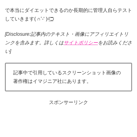
で本当にダイエットできるのか長期的に管理人自らテスト
していきます( ∩’-‘ )=͟͟͞͞⊃
[Disclosure:記事内のテキスト・画像
にアフィリエイトリ
ンクを含みます。詳しくは
サイトポリシー
をお読みくださ
い]
記事中で引用しているスクリーンショット画像の
著作権はイマジニア社にあります。
スポンサーリンク