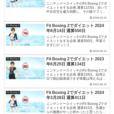
ニンテンドースイッチのFit Boxing 2でダ
イエットをする企画 通算1123日。歩いて
中古住宅を威力偵察し、その後マフィン
を買ってきました。
2026.03.10
Fit Boxing 2でダイエット 2024
Fit Boxing 2
年8月14日 通算550日
ニンテンドースイッチのFit Boxing 2でダ
イエットをする企画 通算550日。早退で
きずにがっくり。
2024.08.14
Fit Boxing 2でダイエット 2023
Fit Boxing 2
年6月25日 通算134日
ニンテンドースイッチのFit Boxing 2でダ
イエットをする企画 通算134日。結局土
日で新記録達成できず体重は増えるばか
り。どうやら今はリバウンド期のようで
2023.06.25
す。
Fit Boxing 2でダイエット 2024
Fit Boxing 2
年3月28日 通算411日
ニンテンドースイッチのFit Boxing 2でダ
イエットをする企画 通算411日。先週か
らの激務がやっと終わったと思ったらま