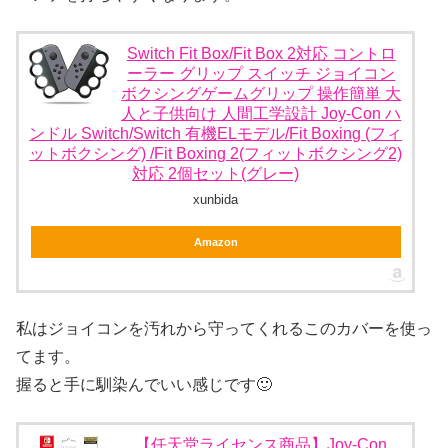
Switch Fit Box/Fit Box 2対応 コントロ
ーラー グリップ スイッチ ジョイコン
ボクシングゲームグリップ 操作簡単 大
人と子供向け 人間工学設計 Joy-Con ハ
ンドル Switch/Switch 有機ELモデル/Fit Boxing (フィ
ットボクシング) /Fit Boxing 2(フィットボクシング2)
対応 2個セット(グレー)
xunbida
Amazon
私はジョイコンを汚れから守ってくれるこのカバーを使っ
てます。
握ると手に馴染んでいい感じです🙂
【任天堂ライセンス商品】Joy-Con