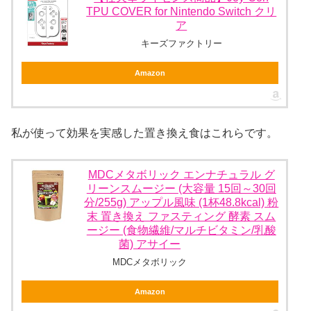
TPU COVER for Nintendo Switch クリ
ア
キーズファクトリー
Amazon
私が使って効果を実感した置き換え食はこれらです。
MDCメタボリック エンナチュラル グ
リーンスムージー (大容量 15回～30回
分/255g) アップル風味 (1杯48.8kcal) 粉
末 置き換え ファスティング 酵素 スム
ージー (食物繊維/マルチビタミン/乳酸
菌) アサイー
MDCメタボリック
Amazon