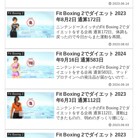
ほど減らずでした。
2023.06.14
Fit Boxing 2でダイエット 2023
Fit Boxing 2
年8月2日 通算172日
ニンテンドースイッチのFit Boxing 2でダ
イエットをする企画 通算172日。体調も
戻ったので今日からまた運動を再開。
2023.08.02
Fit Boxing 2でダイエット 2024
Fit Boxing 2
年9月16日 通算583日
ニンテンドースイッチのFit Boxing 2でダ
イエットをする企画 通算583日。マッド
プロテインへの発注品が届かないのでや
むを得ず別のプロテインを注文しまし
2024.09.16
た。
Fit Boxing 2でダイエット 2023
Fit Boxing 2
年6月3日 通算112日
ニンテンドースイッチのFit Boxing 2でダ
イエットをする企画 通算112日。運動は
できたものの、弱めのぎっくり腰になっ
てしまいました…。
2023.06.03
Fit Boxing 2でダイエット 2023
Fit Boxing 2