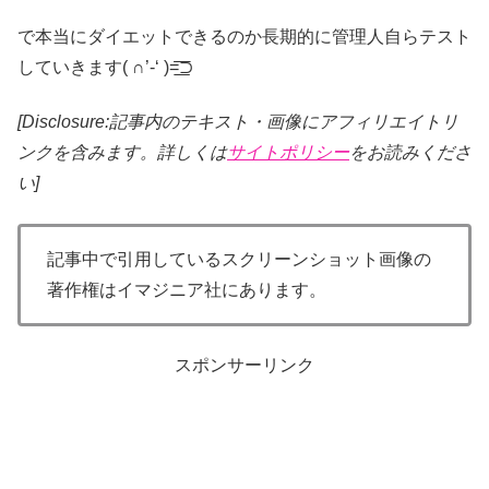
で本当にダイエットできるのか長期的に管理人自らテスト
していきます( ∩’-‘ )=͟͟͞͞⊃
[Disclosure:記事内のテキスト・画像
にアフィリエイトリ
ンクを含みます。詳しくは
サイトポリシー
をお読みくださ
い]
記事中で引用しているスクリーンショット画像の
著作権はイマジニア社にあります。
スポンサーリンク