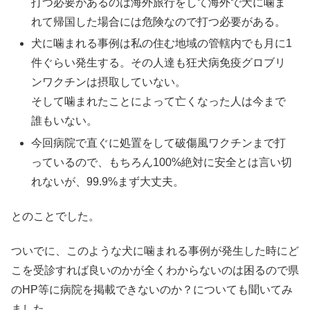
打つ必要があるのは海外旅行をして海外で犬に噛ま
れて帰国した場合には危険なので打つ必要がある。
犬に噛まれる事例は私の住む地域の管轄内でも月に1
件ぐらい発生する。その人達も狂犬病免疫グロブリ
ンワクチンは摂取していない。
そして噛まれたことによって亡くなった人は今まで
誰もいない。
今回病院で直ぐに処置をして破傷風ワクチンまで打
っているので、もちろん100%絶対に安全とは言い切
れないが、99.9%まず大丈夫。
とのことでした。
ついでに、このような犬に噛まれる事例が発生した時にど
こを受診すれば良いのかが全くわからないのは困るので県
のHP等に病院を掲載できないのか？についても聞いてみ
ました。