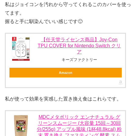
私はジョイコンを汚れから守ってくれるこのカバーを使っ
てます。
握ると手に馴染んでいい感じです🙂
【任天堂ライセンス商品】Joy-Con
TPU COVER for Nintendo Switch クリ
ア
キーズファクトリー
Amazon
私が使って効果を実感した置き換え食はこれらです。
MDCメタボリック エンナチュラル グ
リーンスムージー (大容量 15回～30回
分/255g) アップル風味 (1杯48.8kcal) 粉
末 置き換え ファスティング 酵素 スム