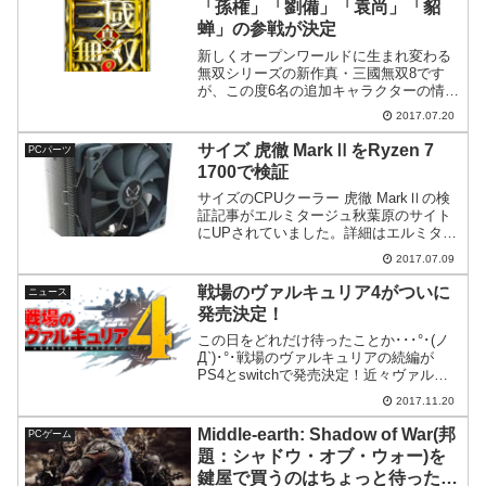
「孫権」「劉備」「袁尚」「貂
蝉」の参戦が決定
新しくオープンワールドに生まれ変わる
無双シリーズの新作真・三國無双8です
が、この度6名の追加キャラクターの情報
が公開されました。今回発表されたのは
2017.07.20
「曹操」「孫堅」「孫権」「劉備」「袁
尚」「貂蝉」の6名です。公式サイトでも
サイズ 虎徹 MarkⅡをRyzen 7
PCパーツ
情報が確認できます。...
1700で検証
サイズのCPUクーラー 虎徹 MarkⅡの検
証記事がエルミタージュ秋葉原のサイト
にUPされていました。詳細はエルミター
ジュ秋葉原のサイトをご覧頂くとして、
2017.07.09
今回検証に用いたCPUは今注目の
「Ryzen 7 1700」を選択してあり、とて
戦場のヴァルキュリア4がついに
ニュース
も興味...
発売決定！
この日をどれだけ待ったことか･･･°･(ノ
Д`)･°･戦場のヴァルキュリアの続編が
PS4とswitchで発売決定！近々ヴァルキ
ュリアシリーズに関する発表があるよー
2017.11.20
と先日よりアナウンスされていました
が、なんと戦場のヴァルキュリアの正当
Middle-earth: Shadow of War(邦
PCゲーム
な続編、...
題：シャドウ・オブ・ウォー)を
鍵屋で買うのはちょっと待ったほ