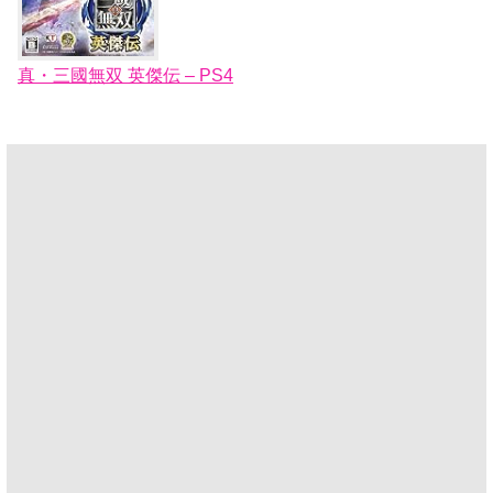
真・三國無双 英傑伝 – PS4