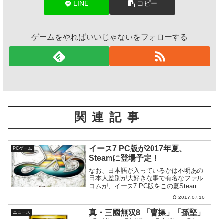
LINE
コピー
ゲームをやればいいじゃないをフォローする
関連記事
イース7 PC版が2017年夏、
PCゲーム
Steamに登場予定！
なお、日本語が入っているかは不明あの
日本人差別が大好きな事で有名なファル
コムが、イース7 PC版をこの夏Steamで
発売予定とgematsu.comが報じていま
2017.07.16
す。かつてPSPで発売されたイース7の移
植作となります。↓gematsu.com...
真・三國無双8 「曹操」「孫堅」
ニュース