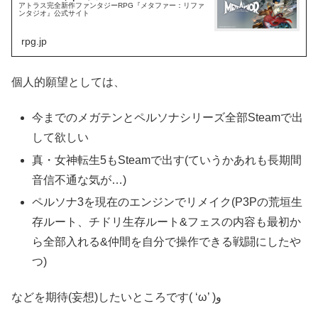
アトラス完全新作ファンタジーRPG『メタファー：リファ
ンタジオ』公式サイト
rpg.jp
個人的願望としては、
今までのメガテンとペルソナシリーズ全部Steamで出
して欲しい
真・女神転生5もSteamで出す(ていうかあれも長期間
音信不通な気が…)
ペルソナ3を現在のエンジンでリメイク(P3Pの荒垣生
存ルート、チドリ生存ルート&フェスの内容も最初か
ら全部入れる&仲間を自分で操作できる戦闘にしたや
つ)
などを期待(妄想)したいところです( ‘ω’ )و