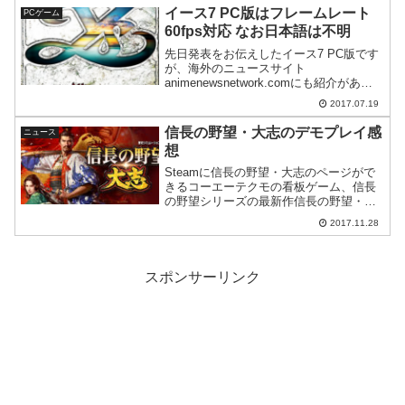
Shadow of W...
イース7 PC版はフレームレート
PCゲーム
60fps対応 なお日本語は不明
先日発表をお伝えしたイース7 PC版です
が、海外のニュースサイト
animenewsnetwork.comにも紹介があり
ました。トレーラームービーはこちら
2017.07.19
animenewsnetwork.comの記事による
と、移植はXSEED GAMESが行...
信長の野望・大志のデモプレイ感
ニュース
想
Steamに信長の野望・大志のページがで
きるコーエーテクモの看板ゲーム、信長
の野望シリーズの最新作信長の野望・大
志のSteam販売ページが出来ていまし
2017.11.28
た。 価格は9800円+税であることが公式
サイトにてアナウンスされています。い
つものコーエ...
スポンサーリンク