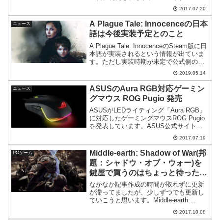
ークアリズンですが、プロモーションム
2017.07.20
ービーが公開されています。当たり前と
言えば当たり前なんですけど、PS3版の
A Plague Tale: Innocenceの日本
ニュース
時と中身は一...
語は今後実装予定とのこと
A Plague Tale: InnocenceのSteam版に日
本語が実装されるという情報が出ていま
す。ただし実装時期が未定で公式側の見
解も別れているというちょっと不安な状
2019.05.14
況です。
ASUSのAura RGB対応ゲーミン
ニュース
グマウス ROG Pugio 発売
ASUSがLEDライティング「Aura RGB」
に対応したゲーミングマウスROG Pugio
を発表しています。ASUS公式サイトで
も紹介されています。サイトを読みます
2017.07.19
と、有線式でセンサーは7,200dpiの光学
式。最大トラッキング速度は15...
Middle-earth: Shadow of War(邦
PCゲーム
題：シャドウ・オブ・ウォー)を
鍵屋で買うのはちょっと待ったほ
うが良いかも
なかなか記事作成の時間が取れずに更新
が滞ってましたが、少しずつでも更新し
ていこうと思います。Middle-earth:
Shadow of War 好評のようですさて、件
2017.10.08
名にもありますようにMiddle-earth: