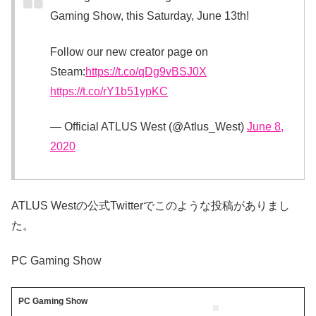
Gaming Show, this Saturday, June 13th!
Follow our new creator page on
Steam:
https://t.co/qDg9vBSJ0X
https://t.co/rY1b51ypKC
— Official ATLUS West (@Atlus_West)
June 8,
2020
ATLUS Westの公式Twitterでこのような投稿がありまし
た。
PC Gaming Show
PC Gaming Show