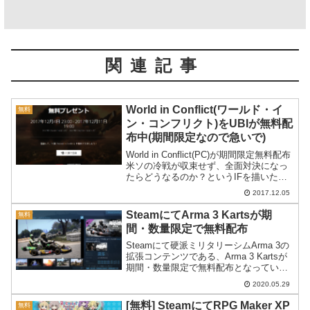
関連記事
World in Conflict(ワールド・イ
無料
ン・コンフリクト)をUBIが無料配
布中(期間限定なので急いで)
World in Conflict(PC)が期間限定無料配布
米ソの冷戦が収束せず、全面対決になっ
たらどうなるのか？というIFを描いたリ
アルタイムストラテジー、World in
2017.12.05
Conflict(ワールド・イン・コンフリクト)
をUBIが公式サ...
SteamにてArma 3 Kartsが期
無料
間・数量限定で無料配布
Steamにて硬派ミリタリーシムArma 3の
拡張コンテンツである、Arma 3 Kartsが
期間・数量限定で無料配布となっていま
す。
2020.05.29
[無料] SteamにてRPG Maker XP
無料