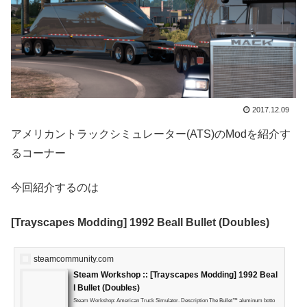
2017.12.09
アメリカントラックシミュレーター(ATS)のModを紹介す
るコーナー
今回紹介するのは
[Trayscapes Modding] 1992 Beall Bullet (Doubles)
steamcommunity.com
Steam Workshop :: [Trayscapes Modding] 1992 Beal
l Bullet (Doubles)
Steam Workshop: American Truck Simulator. Description The Bullet™ aluminum botto