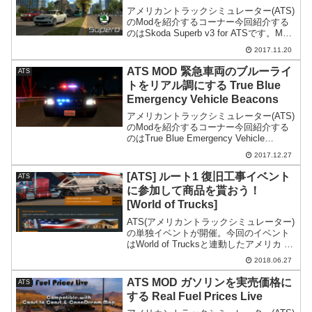
アメリカントラックシミュレーター(ATS)
のModを紹介するコーナー今回紹介する
のはSkoda Superb v3 for ATSです。Mod
の導入は全て自己責任です。万が一何か
2017.11.20
が起こっても一切責任は持てません。ま
たModに関する質問にはお...
ATS MOD 緊急車両のブルーライ
ATS
トをリアル調にする True Blue
Emergency Vehicle Beacons
アメリカントラックシミュレーター(ATS)
のModを紹介するコーナー今回紹介する
のはTrue Blue Emergency Vehicle
Beaconsです。True Blue Emergency
2017.12.27
Vehicle Beacons 概要Tr...
[ATS] ルート1 復旧工事イベント
ATS
に参加して商品を貰おう！
[World of Trucks]
ATS(アメリカントラックシミュレーター)
の単独イベントが開催。今回のイベント
はWorld of Trucksと連動したアメリカ カ
リフォルニア州のルート1の一部である、
2018.06.27
カルメル・サン・シメオン・ハイウェイ
復旧関連の配送イベントとなっていま...
ATS MOD ガソリンを実売価格に
ATS
する Real Fuel Prices Live