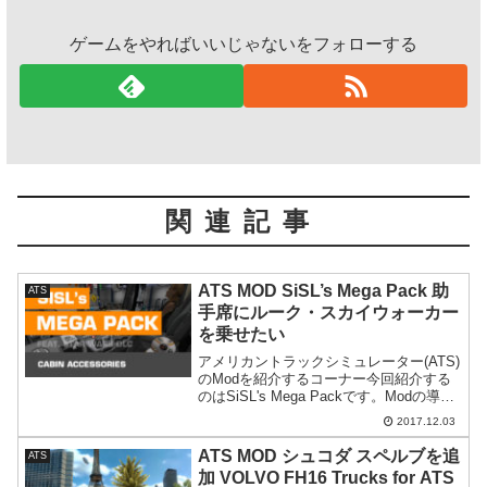
ゲームをやればいいじゃないをフォローする
関連記事
ATS MOD SiSL’s Mega Pack 助
ATS
手席にルーク・スカイウォーカー
を乗せたい
アメリカントラックシミュレーター(ATS)
のModを紹介するコーナー今回紹介する
のはSiSL's Mega Packです。Modの導入
は全て自己責任です。万が一何かが起こ
2017.12.03
っても一切責任は持てません。またMod
に関する質問にはお答えできません...
ATS MOD シュコダ スペルブを追
ATS
加 VOLVO FH16 Trucks for ATS