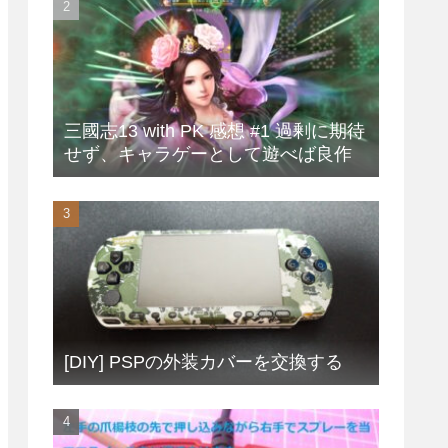
三國志13 with PK 感想 #1 過剰に期待
せず、キャラゲーとして遊べば良作
[DIY] PSPの外装カバーを交換する