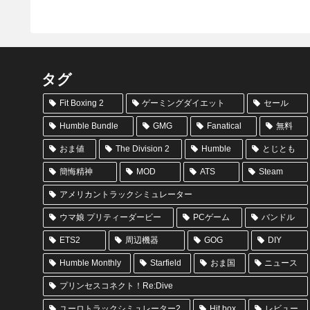
タグ
Fit Boxing 2
ゲーミングダイエット
セール
Humble Bundle
GMG
Fanatical
無料
おま値
The Division 2
Humble
とじとも
簡悔精神
MOD
ATS
Steam
アメリカントラックシミュレーター
ウマ娘 プリティーダービー
PCゲーム
バンドル
ETS2
周辺機器
GOG
DIY
Humble Monthly
Starfield
おま国
ニュース
プリンセスコネクト！Re:Dive
ユーロトラックシミュレーター2
Hit box
レビュー