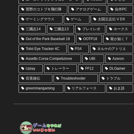
荒野のコトブキ飛行隊
アナログゲーム
自作PC
ゲーミングマウス
ゲーム
太閤立志伝 V DX
三國志14
三國志13
プレイレポ
ホークス
Out of the Park Baseball 18
OOTP18
龍が如く７
Tobii Eye Tracker 4C
PS4
ネルケのアトリエ
Assetto Corsa Competizione
UBI
Azeron
Uplay
トレーラー
FF12
DLGamer
百英雄伝
Troubleshooter
トラブル
greenmangaming
リアルフォース
おま語