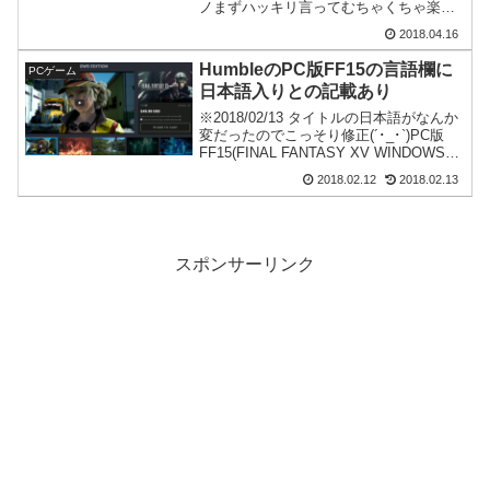
ノまずハッキリ言ってむちゃくちゃ楽し
いです。自作PCに興味がある方はとても
2018.04.16
ハマると思います。購入は執筆時点で
Green Man Gamingに...
HumbleのPC版FF15の言語欄に
PCゲーム
日本語入りとの記載あり
※2018/02/13 タイトルの日本語がなんか
変だったのでこっそり修正(´･_･`)PC版
FF15(FINAL FANTASY XV WINDOWS
EDITION)の情報がぼつぼつキー販売サイ
2018.02.12
2018.02.13
トでも出始めているようです。Humble
B...
スポンサーリンク