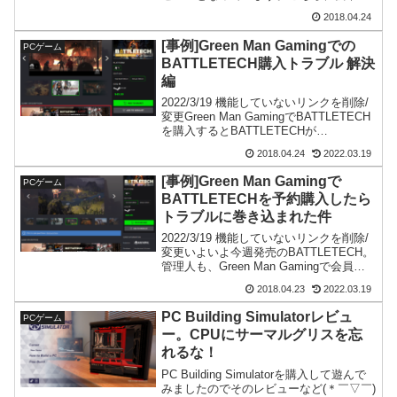
点でSteamでも早期アクセス抜けという
2018.04.24
事で5月4日まで20%OFFセール中です
が、場合によってはFanat...
[事例]Green Man Gamingでの
PCゲーム
BATTLETECH購入トラブル 解決
編
2022/3/19 機能していないリンクを削除/
変更Green Man GamingでBATTLETECH
を購入するとBATTLETECHが
25%OFF+War Tech Fightersが無料でつ
2018.04.24
2022.03.19
いてくるというキャンペーン。管理人も
(ﾟ∀...
[事例]Green Man Gamingで
PCゲーム
BATTLETECHを予約購入したら
トラブルに巻き込まれた件
2022/3/19 機能していないリンクを削除/
変更いよいよ今週発売のBATTLETECH。
管理人も、Green Man Gamingで会員は
25%OFF+War Tech Fightersが無料でつ
2018.04.23
2022.03.19
いてくるというキャンペーンがあったの
でそ...
PC Building Simulatorレビュ
PCゲーム
ー。CPUにサーマルグリスを忘
れるな！
PC Building Simulatorを購入して遊んで
みましたのでそのレビューなど(＊￣▽￣)