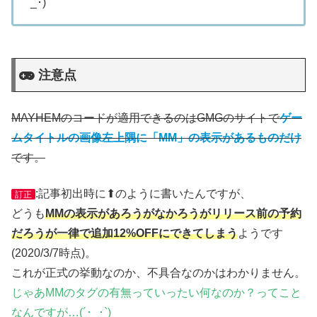
_･)
注意点
MAYHEMのコードが適用できるのはGMGのサイトで
ゲー
ムタイトルの画像左上隅に「MM」の表示があるものだけ
です。
:記事初出時に⬆のように書いたんですが、
訂正
どうも
MMの表示があろうがなかろうがリリース前の予約
だろうが一律で追加12%OFFにできてしまう
ようです
(2020/3/7時点)。
これが正式の挙動なのか、不具合なのかはわかりません。
じゃあMMのタグの有無っていったい何なのか？ってこと
なんですが…(´･_･`)