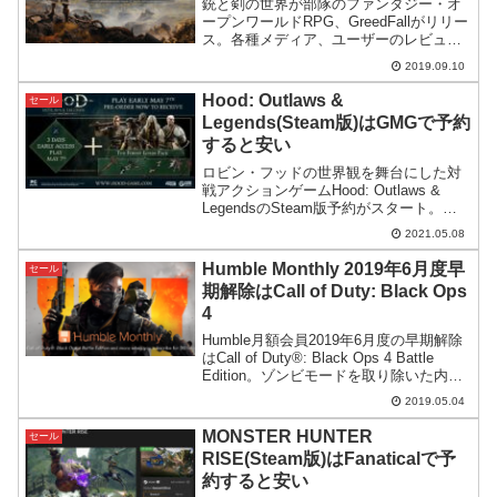
銃と剣の世界が部隊のファンタジー・オ
ープンワールドRPG、GreedFallがリリー
ス。各種メディア、ユーザーのレビュー
からどんな感じのゲームなのかを探って
2019.09.10
みたいと思います。+GMGでのセール情
報も。
Hood: Outlaws &
セール
Legends(Steam版)はGMGで予約
すると安い
ロビン・フッドの世界観を舞台にした対
戦アクションゲームHood: Outlaws &
LegendsのSteam版予約がスタート。
Green Man Gaming(GMG)で予約すると
2021.05.08
Steamよりずっと安く予約購入できま
す。
Humble Monthly 2019年6月度早
セール
期解除はCall of Duty: Black Ops
4
Humble月額会員2019年6月度の早期解除
はCall of Duty®: Black Ops 4 Battle
Edition。ゾンビモードを取り除いた内容
で怖いゲームが苦手な人に優しい構成に
2019.05.04
なっています。またDLCももらえます。
MONSTER HUNTER
セール
RISE(Steam版)はFanaticalで予
約すると安い