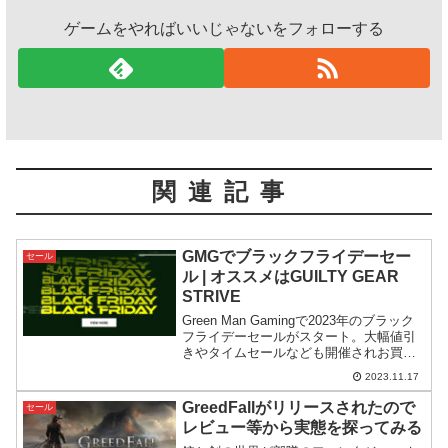
ゲームをやればいいじゃないをフォローする
関連記事
GMGでブラックフライデーセー
セール
ル | オススメはGUILTY GEAR
STRIVE
Green Man Gamingで2023年のブラック
フライデーセールがスタート。大幅値引
きやタイムセールなども開催されお買い
得です。その中で私のオススメはGUILTY
2023.11.17
GEAR STRIVE。Steamストアよりずっ
と安く買えます。
GreedFallがリリースされたので
セール
レビュー等から実態を探ってみる