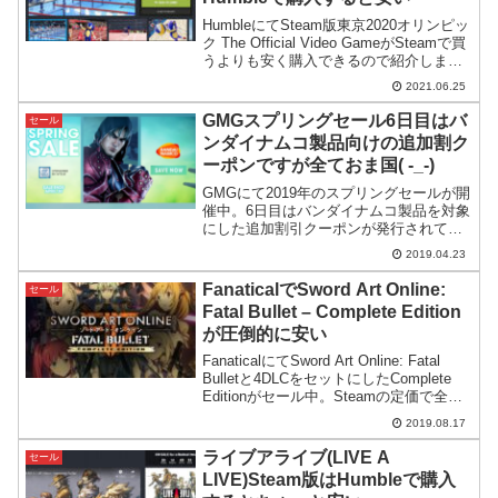
HumbleにてSteam版東京2020オリンピッ
ク The Official Video GameがSteamで買
うよりも安く購入できるので紹介しま
す。このゲームまでおま値で日本人向け
2021.06.25
に高額設定するセガの神経を疑います。
GMGスプリングセール6日目はバ
セール
ンダイナムコ製品向けの追加割ク
ーポンですが全ておま国( -_-)
GMGにて2019年のスプリングセールが開
催中。6日目はバンダイナムコ製品を対象
にした追加割引クーポンが発行されてい
ます。が、日本からはおま国で何も見え
2019.04.23
ません買えません。
FanaticalでSword Art Online:
セール
Fatal Bullet – Complete Edition
が圧倒的に安い
FanaticalにてSword Art Online: Fatal
Bulletと4DLCをセットにしたComplete
Editionがセール中。Steamの定価で全て
揃えた場合に比べると9,000円ほど安くな
2019.08.17
ります。
ライブアライブ(LIVE A
セール
LIVE)Steam版はHumbleで購入