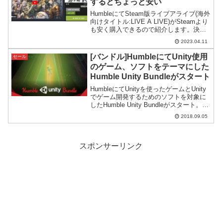
するとちょっと安い
HumbleにてSteam版ライブアライブ(海外
向けタイトル:LIVE A LIVE)がSteamより
も安く購入できるので紹介します。決済
時の為替レートには注意が必要です。
2023.04.11
[バンドル]HumbleにてUnity使用
セール
のゲーム、ソフトをテーマにした
Humble Unity Bundleがスタート
HumbleにてUnityを使ったゲームとUnity
でゲーム開発するためのソフトを対象に
したHumble Unity Bundleがスタート。最
高額コースは15ドルで16万円超分の内容
2018.09.05
を手に入れることができます。
スポンサーリンク