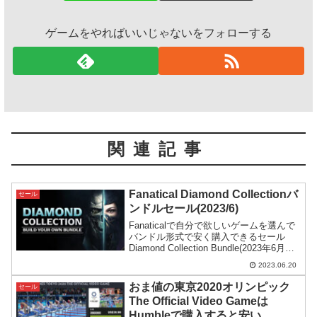
ゲームをやればいいじゃないをフォローする
関連記事
Fanatical Diamond Collectionバ
セール
ンドルセール(2023/6)
Fanaticalで自分で欲しいゲームを選んで
バンドル形式で安く購入できるセール
Diamond Collection Bundle(2023年6月度)
がスタート。前回3月開催分より値段は上
2023.06.20
がってしまいましたが内容は良さ気で
す。
おま値の東京2020オリンピック
セール
The Official Video Gameは
Humbleで購入すると安い