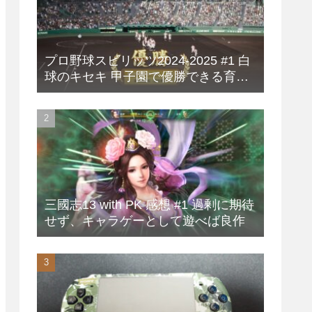
プロ野球スピリッツ2024-2025 #1 白
球のキセキ 甲子園で優勝できる育成
方法
三國志13 with PK 感想 #1 過剰に期待
せず、キャラゲーとして遊べば良作