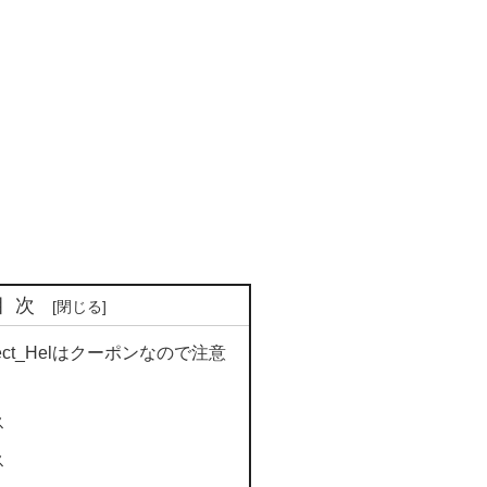
目次
Project_Helはクーポンなので注意
ス
ス