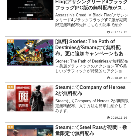
Flag(アサシンクリード4ブラック
フラッグ)PC版の無料配布がスタ
ート(期間限定なので急いで)
Assassin’s Creed IV Black Flag(アサシン
クリード4ブラックフラッグ)PC版が期間
限定無料配布先日こちらの記事で紹介し
ましたように、Assassin’s Creed IV
2017.12.12
Black Flag(アサシンクリード4...
[無料] Stories: The Path of
無料
DestiniesがSteamにて無料配
布。更に追加キャンペーンもあり
ます。
Stories: The Path of Destiniesが無料配布
～美麗グラフィックのアクションRPG美
しいグラフィックが特徴的なアクション
RPG、Stories: The Path of Destiniesが
2018.05.12
Steamにて週末限定で無...
SteamにてCompany of Heroes
無料
2が無料配布
SteamにてCompany of Heroes 2が期間限
定無料配布。入手方法を簡単に紹介して
みます。
2019.11.16
SteamにてSteel Ratsが期間・数
無料
量限定で無料配布