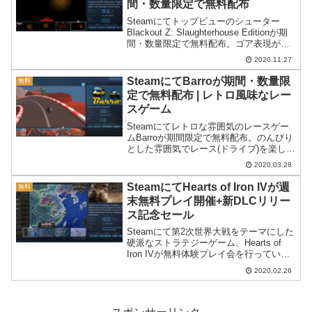
間・数量限定で無料配布
Steamにてトップビューのシューター
Blackout Z: Slaughterhouse Editionが期
間・数量限定で無料配布。ゴア表現があ
るので苦手な方は注意。
2020.11.27
SteamにてBarroが期間・数量限
無料
定で無料配布 | レトロ風味なレー
スゲーム
Steamにてレトロな雰囲気のレースゲー
ムBarroが期間限定で無料配布。のんびり
とした雰囲気でレース(ドライブ)を楽しめ
ます。
2020.03.28
SteamにてHearts of Iron IVが週
無料
末無料プレイ開催+新DLCリリー
ス記念セール
Steamにて第2次世界大戦をテーマにした
硬派なストラテジーゲーム、Hearts of
Iron IVが無料体験プレイ会を行っていま
す。併せて本体や各種DLCの大幅値引き
2020.02.26
セールも開催。