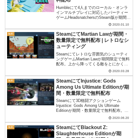
Humbleにて4人までのローカル・オンラ
インマルチプレイに対応したパーティー
ゲームHeadsnatchersのSteam版が期間限
定で無料配布中。受け取り方を紹介して
2020.01.10
みます。※シングルプレイもあります。
SteamにてMartian Lawが期間・
無料
数量限定で無料配布 | レトロなシ
ューティング
Steamにてレトロな雰囲気のシューティ
ングゲームMartian Lawが期間限定で無料
配布。上から降ってくる敵をとにかく撃
ち落としていくゲームのようです。
2020.03.28
SteamにてInjustice: Gods
無料
Among Us Ultimate Editionが期
間・数量限定で無料配布
Steamにて3D格闘アクションゲーム
Injustice: Gods Among Us Ultimate
Editionが期間・数量限定で無料配布。ア
メコミのヒーロー・ヒロインを操作して
2020.06.20
戦うゲームとなっています。評価も上々
の良ゲーのようです。
SteamにてBlackout Z:
無料
Slaughterhouse Editionが期