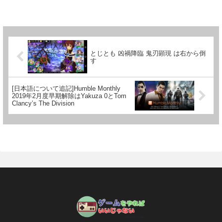
とじとも 凶禍降臨 鬼刃顕現 は右から倒
す
[日本語について追記]Humble Monthly
2019年2月度早期解除はYakuza 0とTom
Clancy’s The Division