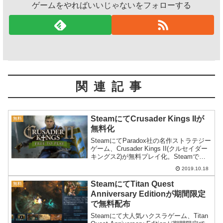
ゲームをやればいいじゃないをフォローする
関連記事
SteamにてCrusader Kings IIが
無料
無料化
SteamにてParadox社の名作ストラテジー
ゲーム、Crusader Kings II(クルセイダー
キングス2)が無料プレイ化。Steamでの
表記を見る限り、どうやら永続的に無料
2019.10.18
化されたようです。
SteamにてTitan Quest
無料
Anniversary Editionが期間限定
で無料配布
Steamにて大人気ハクスラゲーム、Titan