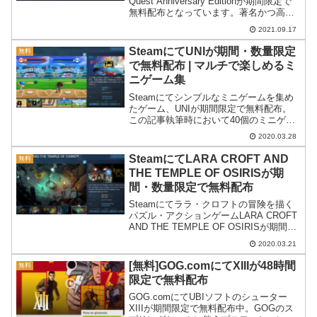
Quest Anniversary Editionが期間限定で
無料配布となっています。著名かつ高評
価ハクスラをただで手に入れて遊ぶチャ
2021.09.17
ンスです。
SteamにてUNIが期間・数量限定
無料
で無料配布 | マルチで楽しめるミ
ニゲーム集
Steamにてシンプルなミニゲームを集め
たゲーム、UNIが期間限定で無料配布。
この記事執筆時において40個のミニゲー
ムが収録されています。
2020.03.28
SteamにてLARA CROFT AND
無料
THE TEMPLE OF OSIRISが期
間・数量限定で無料配布
Steamにてララ・クロフトの冒険を描く
パズル・アクションゲームLARA CROFT
AND THE TEMPLE OF OSIRISが期間限
定で無料配布。
2020.03.21
[無料]GOG.comにてXIIIが48時間
無料
限定で無料配布
GOG.comにてUBIソフトのシューター
XIIIが期間限定で無料配布中。GOGのス