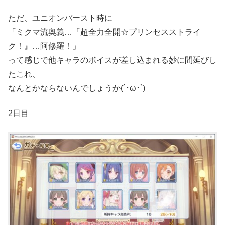
ただ、ユニオンバースト時に
「ミクマ流奥義…『超全力全開☆プリンセスストライ
ク！』…阿修羅！」
って感じで他キャラのボイスが差し込まれる妙に間延びし
たこれ、
なんとかならないんでしょうか(´･ω･`)
2日目