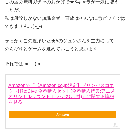
この度の無料ガチャのおかげで★3キャラが一気に増えま
したが、
私は所詮しがない無課金者。育成はそんなに急ピッチでは
できません…( -_-)
せっかくこの度頂いた★5のジュンさんを主力にして
のんびりとゲームを進めていこうと思います。
それではm(_ _)m
Amazonで「【Amazon.co.jp限定】プリンセスコネ
クト! Re:Dive 全巻購入セット(全巻購入特典:アニメ
オリジナルサウンドトラックCD付)」に関する詳細
を見る
Amazon