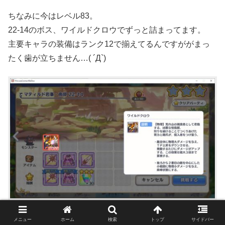
ちなみに今はレベル83。
22-14のボス、ワイルドクロウでずっと詰まってます。
主要キャラの装備はランク12で揃えてるんですががまっ
たく歯が立ちません…( ´Д`)
メニュー
ホーム
検索
トップ
サイドバー