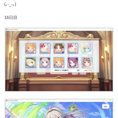
(｡-_-｡)
16日目