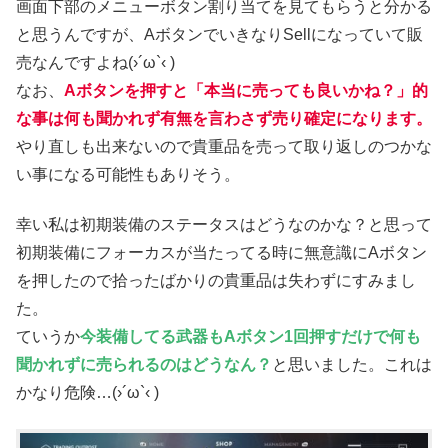
画面下部のメニューボタン割り当てを見てもらうと分かる
と思うんですが、AボタンでいきなりSellになっていて販
売なんですよね(›´ω`‹ )
なお、
Aボタンを押すと「本当に売っても良いかね？」的
な事は何も聞かれず有無を言わさず売り確定になります。
やり直しも出来ないので貴重品を売って取り返しのつかな
い事になる可能性もありそう。
幸い私は初期装備のステータスはどうなのかな？と思って
初期装備にフォーカスが当たってる時に無意識にAボタン
を押したので拾ったばかりの貴重品は失わずにすみまし
た。
ていうか
今装備してる武器もAボタン1回押すだけで何も
聞かれずに売られるのはどうなん？
と思いました。これは
かなり危険…(›´ω`‹ )