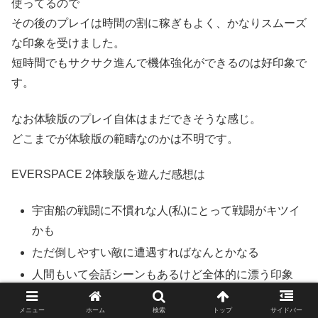
使ってるので
その後のプレイは時間の割に稼ぎもよく、かなりスムーズ
な印象を受けました。
短時間でもサクサク進んで機体強化ができるのは好印象で
す。
なお体験版のプレイ自体はまだできそうな感じ。
どこまでが体験版の範疇なのかは不明です。
EVERSPACE 2体験版を遊んだ感想は
宇宙船の戦闘に不慣れな人(私)にとって戦闘がキツイ
かも
ただ倒しやすい敵に遭遇すればなんとかなる
人間もいて会話シーンもあるけど全体的に漂う印象
は無機質
メニュー
ホーム
検索
トップ
サイドバー
アイテムを拾って強化するハクスラ的な楽しさが味