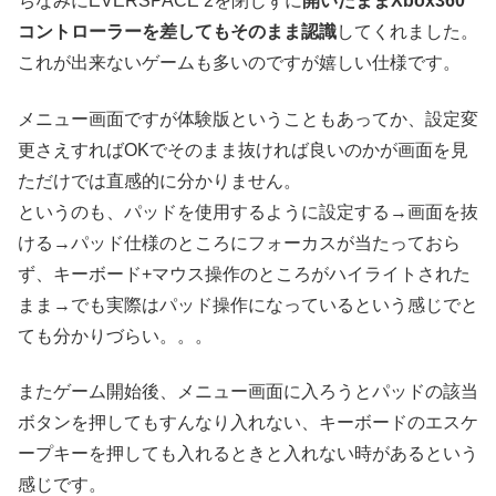
ちなみにEVERSPACE 2を閉じずに
開いたままXbox360
コントローラーを差してもそのまま認識
してくれました。
これが出来ないゲームも多いのですが嬉しい仕様です。
メニュー画面ですが体験版ということもあってか、設定変
更さえすればOKでそのまま抜ければ良いのかが画面を見
ただけでは直感的に分かりません。
というのも、パッドを使用するように設定する→画面を抜
ける→パッド仕様のところにフォーカスが当たっておら
ず、キーボード+マウス操作のところがハイライトされた
まま→でも実際はパッド操作になっているという感じでと
ても分かりづらい。。。
またゲーム開始後、メニュー画面に入ろうとパッドの該当
ボタンを押してもすんなり入れない、キーボードのエスケ
ープキーを押しても入れるときと入れない時があるという
感じです。