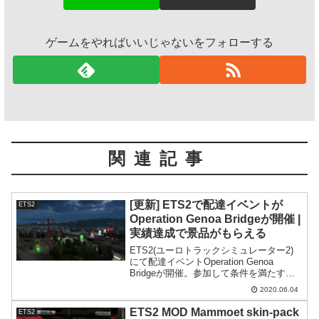
ゲームをやればいいじゃないをフォローする
関連記事
[更新] ETS2で配達イベントが
ETS2
Operation Genoa Bridgeが開催 |
実績達成で景品がもらえる
ETS2(ユーロトラックシミュレーター2)
にて配達イベントOperation Genoa
Bridgeが開催。参加して条件を満たすこ
とでゲーム内アイテムが貰えます。Word
2020.06.04
of TrucksとSteamアカウントの連携が必
要です。
ETS2 MOD Mammoet skin-pack
ETS2