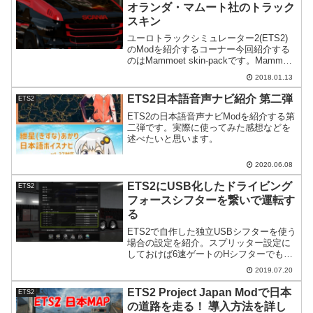
オランダ・マムート社のトラック
スキン
ユーロトラックシミュレーター2(ETS2)
のModを紹介するコーナー今回紹介する
のはMammoet skin-packです。Mammoet
skin-pack 概要Mammoet skin-packはユ
2018.01.13
ーロトラックシミュレーター2に登場す
る...
ETS2日本語音声ナビ紹介 第二弾
ETS2
ETS2の日本語音声ナビModを紹介する第
二弾です。実際に使ってみた感想などを
述べたいと思います。
2020.06.08
ETS2にUSB化したドライビング
ETS2
フォースシフターを繋いで運転す
る
ETS2で自作した独立USBシフターを使う
場合の設定を紹介。スプリッター設定に
しておけば6速ゲートのHシフターでも問
題なくマニュアルシフトで運転が楽しめ
2019.07.20
ます。
ETS2 Project Japan Modで日本
ETS2
の道路を走る！ 導入方法を詳し