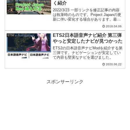
く紹介
2022/3/23 一部リンクを修正記事の内容
は執筆時のものです。Project Japanの更
新に伴い変化する場合があります。最新
の内容に従ってください。久々のETS2の
2018.04.06
記事です。今回のお題は、ついにModが
公開された待望の日本マップPr...
ETS2日本語音声ナビ紹介 第三弾
ETS2
やっと安定したナビが見つかった
ETS2の日本語音声ナビModを紹介する第
三弾です。ナビゲーションが安定してい
て内容も堅実なナビを選びました。
2020.06.22
スポンサーリンク