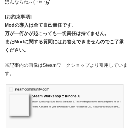
ほんならね～( ･ㅂ･)و ̑̑
[お約束事項]
Modの導入は全て自己責任です。
万が一何かが起こっても一切責任は持てません。
またModに関する質問にはお答えできませんのでご了承
ください。
※記事内の画像はSteamワークショップより引用していま
す。
steamcommunity.com
Steam Workshop :: iPhone X
Steam Workshop: Euro Truck Simulator 2. This mod replaces the standard phone for an i
Phone X.Thanks for your downloads!*Cabin Accesories DLC Required*Work with other
mods-Fully compatible with all the original trucks DAF XF