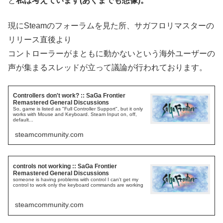
と
私は考えています(あくまでも想像)。
現にSteamのフォーラムを見た所、サガフロリマスターの
リリース直後より
コントローラーがまともに動かないという海外ユーザーの
声が集まるスレッドが立って議論が行われております。
Controllers don't work? :: SaGa Frontier
Remastered General Discussions
So, game is listed as "Full Controller Support", but it only
works with Mouse and Keyboard. Steam Input on, off,
default...
steamcommunity.com
controls not working :: SaGa Frontier
Remastered General Discussions
someone is having problems with control I can't get my
control to work only the keyboard commands are working
steamcommunity.com