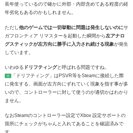
長年使っているので確かに外部・内部含めてある程度の経
年劣化もあるのかもしれません。
ただし
他のゲームでは一切挙動に問題は発生しないのに
サ
ガフロンティア リマスターを起動した瞬間から
左アナロ
グスティックが左方向に勝手に入力され続ける現象
が発生
しています。
いわゆる
ドリフティング
と呼ばれる問題ですね。
「ドリフティング」はPSVR等をSteamに接続した際
※
に発生する、画面が左方向にずれていく現象を指す事が多
いので、コントローラーに対して使うのが適切かはわかり
ません。
なおSteamのコントローラー設定でXbox 設定サポートの
箇所にチェックがちゃんと入れてあることを確認済みで
す。