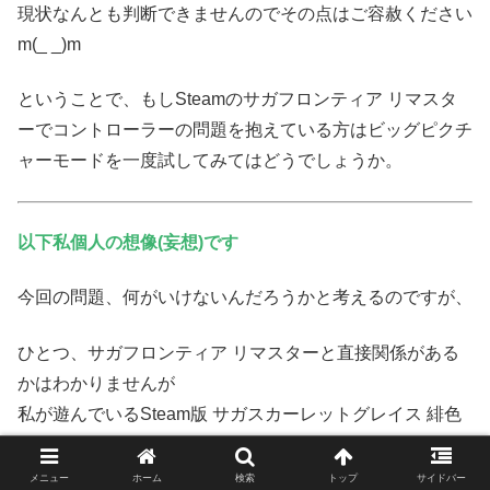
現状なんとも判断できませんのでその点はご容赦ください
m(_ _)m
ということで、もしSteamのサガフロンティア リマスタ
ーでコントローラーの問題を抱えている方はビッグピクチ
ャーモードを一度試してみてはどうでしょうか。
以下私個人の想像(妄想)です
今回の問題、何がいけないんだろうかと考えるのですが、
ひとつ、サガフロンティア リマスターと直接関係がある
かはわかりませんが
私が遊んでいるSteam版 サガスカーレットグレイス 緋色
の研究では
ゲーム起動時に
コントローラーの上下入力が入れ替わる問
メニュー
ホーム
検索
トップ
サイドバー