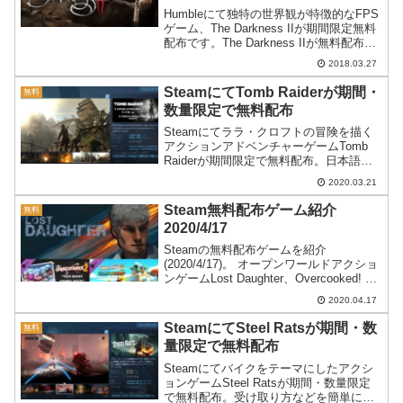
Humbleにて独特の世界観が特徴的なFPS
ゲーム、The Darkness IIが期間限定無料
配布です。The Darkness IIが無料配布体
内に宿した悪魔の力を使い敵を倒す
2018.03.27
FPS、The Darkness IIがHumble にて
無...
SteamにてTomb Raiderが期間・
無料
数量限定で無料配布
Steamにてララ・クロフトの冒険を描く
アクションアドベンチャーゲームTomb
Raiderが期間限定で無料配布。日本語別
売でも話題になった作品です。
2020.03.21
Steam無料配布ゲーム紹介
無料
2020/4/17
Steamの無料配布ゲームを紹介
(2020/4/17)。 オープンワールドアクショ
ンゲームLost Daughter、Overcooked! 2
のDLC×2が無料です。
2020.04.17
SteamにてSteel Ratsが期間・数
無料
量限定で無料配布
Steamにてバイクをテーマにしたアクシ
ョンゲームSteel Ratsが期間・数量限定
で無料配布。受け取り方などを簡単に紹