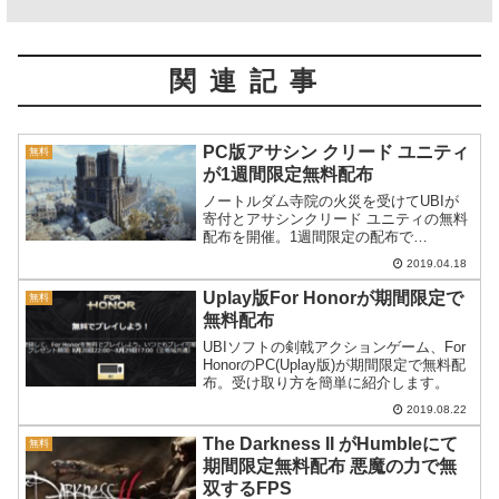
関連記事
PC版アサシン クリード ユニティ
無料
が1週間限定無料配布
ノートルダム寺院の火災を受けてUBIが
寄付とアサシンクリード ユニティの無料
配布を開催。1週間限定の配布で
PC(Uplay)版のAssassin’s Creed Unityが
2019.04.18
受け取れます。この記事では入手方法を
紹介します。
Uplay版For Honorが期間限定で
無料
無料配布
UBIソフトの剣戟アクションゲーム、For
HonorのPC(Uplay版)が期間限定で無料配
布。受け取り方を簡単に紹介します。
2019.08.22
The Darkness II がHumbleにて
無料
期間限定無料配布 悪魔の力で無
双するFPS