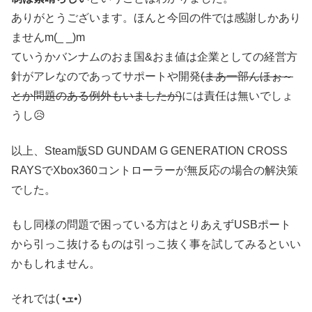
ありがとうございます。ほんと今回の件では感謝しかあり
ませんm(_ _)m
ていうかバンナムのおま国&おま値
は企業としての経営方
針がアレなのであってサポートや開発
(まあ一部んほぉ～
とか問題のある例外もいましたが)
には責任は無いでしょ
うし😥
以上、Steam版SD GUNDAM G GENERATION CROSS
RAYSでXbox360コントローラーが無反応の場合の解決策
でした。
もし同様の問題で困っている方はとりあえずUSBポート
から引っこ抜けるものは引っこ抜く事を試してみるといい
かもしれません。
それでは( •ܫ•)