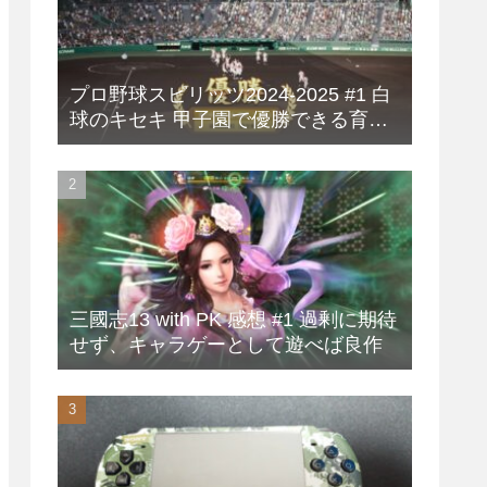
プロ野球スピリッツ2024-2025 #1 白
球のキセキ 甲子園で優勝できる育成
方法
三國志13 with PK 感想 #1 過剰に期待
せず、キャラゲーとして遊べば良作