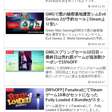
れ日本語も含まれているようです。
2018.11.19
GMGで悪の秘密基地運営シムEvil
セール
Genius 2が予約セール | Steamよ
り安い
Green Man Gaming(GMG)で悪の秘密基
地を運営するシミュレーションゲーム、
Evil Genius 2: World Dominationの予約セ
ールが開催。Steamよりも幾分安く購入
2021.02.18
できるようです。
GMGスプリングセール10日目～
セール
最終日は売れ筋ゲームが追加割ク
ーポンで15%OFF
GMGにて2019年のスプリングセールが開
催中。10日目はこれまでのセールで売れ
筋だったゲームに使える追加15%割引ク
ーポンが発行されています。
2019.04.27
[98%OFF] FanaticalにてSteam
セール
ゲーム10本がセットになった
Fully Loaded 4 Bundleがスター
ト+その他セール情報
ゲーム販売サイトFanaticalにて、Fully
Loaded 4 Bundleがスタートしました。