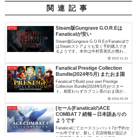
関連記事
Steam版Gungrave G.O.R.Eは
セール
Fanaticalが安い
Steam版Gungrave G.O.R.EがFanaticalで
はSteamストアよりも安く予約購入でき
るようです。本作は中村育美氏が携わっ
たガンアクションゲームとして注目を集
2022.11.21
めています。
Fanatical Prestige Collection
セール
Bundle(2024年5月) またおま国
FanaticalでBuild your own Prestige
Collection Bundle(2024年5月)がスター
ト。相変わらずカプコン系のおま国が酷
いのですが、それでも支払い分の価値あ
2024.05.25
るバンドルになっています。
[セール]FanaticalのACE
セール
COMBAT 7 続報～日本語ありの
ようです
Fanaticalにてエースコンバット7が予約セ
ール中ですが、新しく言語情報が追記さ