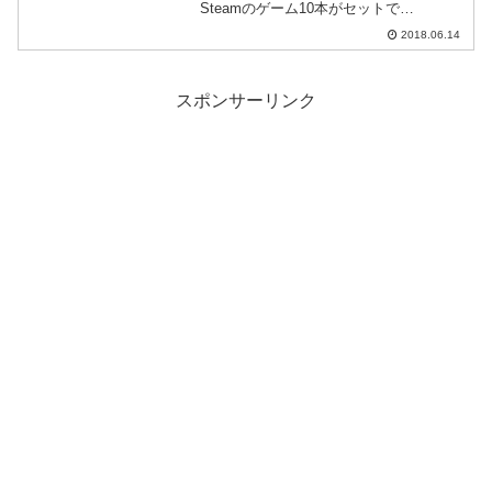
Steamのゲーム10本がセットで
98%OFF、1.99$となっています。会場は
2018.06.14
こちらとなります。Fully Loaded 4
Bundl...
スポンサーリンク