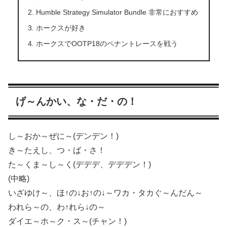
Humble Strategy Simulator Bundle 非常におすすめ
ホークスが好き
ホークスでOOTP18のペナントレースを戦う
げ～んかい、な・だ・の！
し～おか～ぜに～(デンデン！)
き～たえし、つ・ば・さ！
た～くま～し～く(デデデ、デデデン！)
(中略)
いざゆけ～、ほ↑の↓お↑の↓～ワカ・タカぐ～んだん～
われら～の、わ↑れら↓の～
ダイエ～ホ～ク・ス～(チャン！)