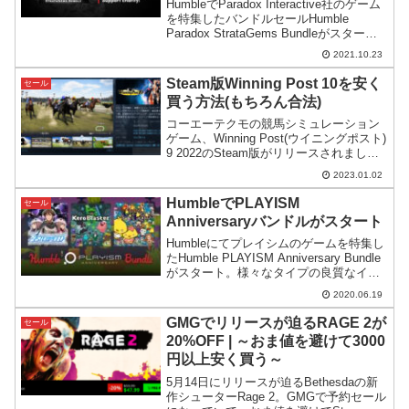
HumbleでParadox Interactive社のゲーム
を特集したバンドルセールHumble
Paradox StrataGems Bundleがスター
ト。費用対効果の高いバンドルとなって
2021.10.23
います。
Steam版Winning Post 10を安く
セール
買う方法(もちろん合法)
コーエーテクモの競馬シミュレーション
ゲーム、Winning Post(ウイニングポスト)
9 2022のSteam版がリリースされました
が恒例の高額設定です。そこでSteam版
2023.01.02
を少しでも安く買う方法を紹介します。
HumbleでPLAYISM
セール
Anniversaryバンドルがスタート
Humbleにてプレイシムのゲームを特集し
たHumble PLAYISM Anniversary Bundle
がスタート。様々なタイプの良質なイン
ディーゲームがまとめて手に入ります。
2020.06.19
GMGでリリースが迫るRAGE 2が
セール
20%OFF | ～おま値を避けて3000
円以上安く買う～
5月14日にリリースが迫るBethesdaの新
作シューターRage 2。GMGで予約セール