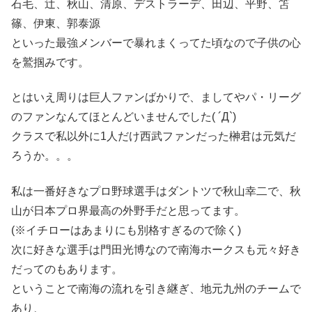
石毛、辻、秋山、清原、デストラーデ、田辺、平野、笘
篠、伊東、郭泰源
といった最強メンバーで暴れまくってた頃なので子供の心
を鷲掴みです。
とはいえ周りは巨人ファンばかりで、ましてやパ・リーグ
のファンなんてほとんどいませんでした( ´Д`)
クラスで私以外に1人だけ西武ファンだった榊君は元気だ
ろうか。。。
私は一番好きなプロ野球選手はダントツで秋山幸二で、秋
山が日本プロ界最高の外野手だと思ってます。
(※イチローはあまりにも別格すぎるので除く)
次に好きな選手は門田光博なので南海ホークスも元々好き
だってのもあります。
ということで南海の流れを引き継ぎ、地元九州のチームで
あり、