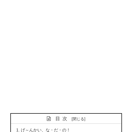
目次
げ～んかい、な・だ・の！