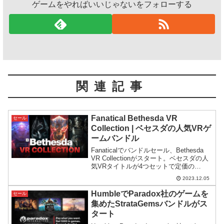
ゲームをやればいいじゃないをフォローする
関連記事
Fanatical Bethesda VR
セール
Collection | ベセスダの人気VRゲ
ームバンドル
Fanaticalでバンドルセール、Bethesda
VR Collectionがスタート。ベセスダの人
気VRタイトルが4つセットで定価の
83%OFFと安くなっています。
2023.12.05
HumbleでParadox社のゲームを
セール
集めたStrataGemsバンドルがス
タート