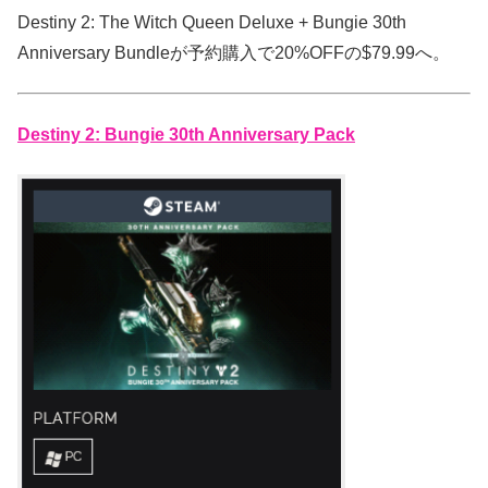
Destiny 2: The Witch Queen Deluxe + Bungie 30th
Anniversary Bundleが予約購入で20%OFFの$79.99へ。
Destiny 2: Bungie 30th Anniversary Pack