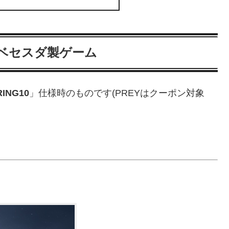
すめベセスダ製ゲーム
RING10
」仕様時のものです(PREYはクーポン対象
。