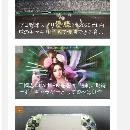
プロ野球スピリッツ2024-2025 #1 白
球のキセキ 甲子園で優勝できる育成
方法
三國志13 with PK 感想 #1 過剰に期待
せず、キャラゲーとして遊べば良作