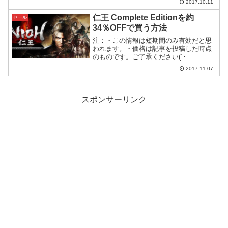
2017.10.11
Gamesplanetで日本からアクティベート
できるかどう...
仁王 Complete Editionを約
セール
34％OFFで買う方法
注：・この情報は短期間のみ有効だと思
われます。・価格は記事を投稿した時点
のものです。ご了承ください(´･
ω･)y─┛~~仁王 Complete Editionを安く
2017.11.07
買うコーエーテクモの仁王 Complete
Editionが本日よりStea...
スポンサーリンク