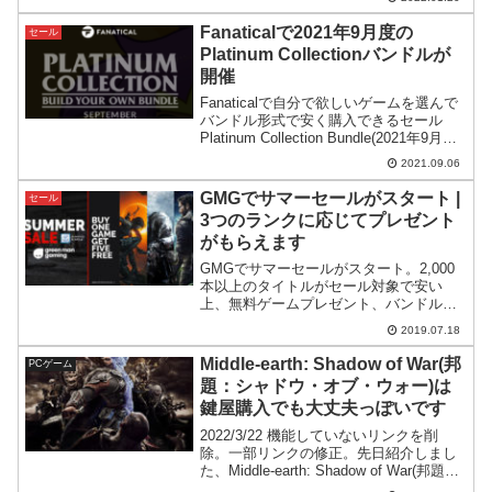
ンドルになっています。
Fanaticalで2021年9月度の
セール
Platinum Collectionバンドルが
開催
Fanaticalで自分で欲しいゲームを選んで
バンドル形式で安く購入できるセール
Platinum Collection Bundle(2021年9月度)
がスタート。今回は若干値段が下がって
2021.09.06
いるようです。
GMGでサマーセールがスタート |
セール
3つのランクに応じてプレゼント
がもらえます
GMGでサマーセールがスタート。2,000
本以上のタイトルがセール対象で安い
上、無料ゲームプレゼント、バンドルプ
レゼント、割引券といった特典がもらえ
2019.07.18
る仕組みとなっています。この記事では3
コースに別れた特典の内容について詳細
Middle-earth: Shadow of War(邦
PCゲーム
を見ていきます。
題：シャドウ・オブ・ウォー)は
鍵屋購入でも大丈夫っぽいです
2022/3/22 機能していないリンクを削
除。一部リンクの修正。先日紹介しまし
た、Middle-earth: Shadow of War(邦題：
シャドウ・オブ・ウォー)安心と信頼の