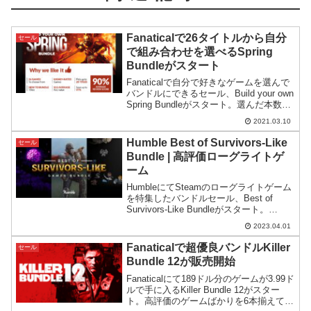
Fanaticalで26タイトルから自分
セール
で組み合わせを選べるSpring
Bundleがスタート
Fanaticalで自分で好きなゲームを選んで
バンドルにできるセール、Build your own
Spring Bundleがスタート。選んだ本数に
応じて支払額が変動する仕組みです。※
2021.03.10
一部ゲームキーの登録に2週間の制限あ
り。
Humble Best of Survivors-Like
セール
Bundle | 高評価ローグライトゲ
ーム
HumbleにてSteamのローグライトゲーム
を特集したバンドルセール、Best of
Survivors-Like Bundleがスタート。
Steamで評価の高いローグライトゲーム
2023.04.01
が1本辺り1ドルで手に入るお買い得な内
容です。
Fanaticalで超優良バンドルKiller
セール
Bundle 12が販売開始
Fanaticalにて189ドル分のゲームが3.99ド
ルで手に入るKiller Bundle 12がスター
ト。高評価のゲームばかりを6本揃えてあ