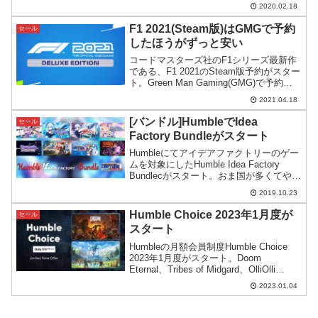
り充実した内容です。
2020.02.18
F1 2021(Steam版)はGMGで予約
セール
したほうがずっと安い
コードマスターズ社のF1シリーズ最新作
である、F1 2021のSteam版予約がスター
ト。Green Man Gaming(GMG)で予約す
るとSteamより遥かに安く予約購入でき
2021.04.18
ます。
[バンドル]HumbleでIdea
セール
Factory Bundleがスタート
Humbleにてアイデアファクトリーのゲー
ムを対象にしたHumble Idea Factory
Bundlecがスタート。おま国が多くてやっ
かいですが、一応支払額分以上のリター
2019.10.23
ンはあるのかなと。
Humble Choice 2023年1月度が
セール
スタート
Humbleの月額会員制度Humble Choice
2023年1月度がスタート。Doom
Eternal、Tribes of Midgard、OlliOlli
World - Rad Editionを始め、なかなか良い
2023.01.04
ゲームが入っているようです。