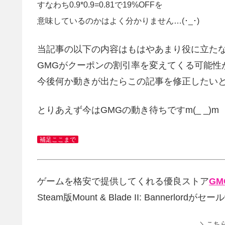
すなわち0.9*0.9=0.81で19%OFFを
意味しているのかはよく分かりません…(･_･)
当記事の以下の内容はもはやあまり役に立た
GMGがクーポンの割引率を変えてくる可能性
今後何か動きが出たらこの記事を修正したい
とりあえず今はGMGの動き待ちですm(_ _)m
補足ここまで
ゲームを格安で提供してくれる優良ストア
GMG
Steam版Mount & Blade II: Bannerlordがセール
＼こち