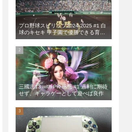
プロ野球スピリッツ2024-2025 #1 白
球のキセキ 甲子園で優勝できる育成
方法
三國志13 with PK 感想 #1 過剰に期待
せず、キャラゲーとして遊べば良作