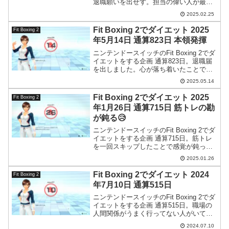
退職願いを出せず。担当の偉い人が最近
出勤してないので困ったものです。
2025.02.25
Fit Boxing 2でダイエット 2025
Fit Boxing 2
年5月14日 通算823日 本領発揮
ニンテンドースイッチのFit Boxing 2でダ
イエットをする企画 通算823日。退職届
を出しました。心が落ち着いたことで仕
事のパフォーマンスが格段に向上しまし
2025.05.14
た。
Fit Boxing 2でダイエット 2025
Fit Boxing 2
年1月26日 通算715日 筋トレの勘
が鈍る😥
ニンテンドースイッチのFit Boxing 2でダ
イエットをする企画 通算715日。筋トレ
を一回スキップしたことで感覚が鈍って
しまいました。
2025.01.26
Fit Boxing 2でダイエット 2024
Fit Boxing 2
年7月10日 通算515日
ニンテンドースイッチのFit Boxing 2でダ
イエットをする企画 通算515日。職場の
人間関係がうまく行ってない人がいてど
うしたもんかと思案する日でした。
2024.07.10