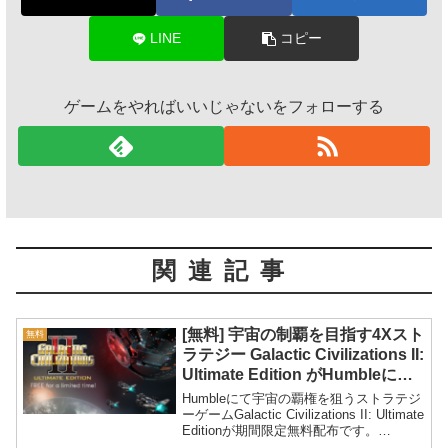
LINE
コピー
ゲームをやればいいじゃないをフォローする
関連記事
[無料] 宇宙の制覇を目指す4Xスト
無料
ラテジー Galactic Civilizations II:
Ultimate Edition がHumbleにて
期間限定無料配布
Humbleにて宇宙の覇権を狙うストラテジ
ーゲームGalactic Civilizations II: Ultimate
Editionが期間限定無料配布です。
Galactic Civilizations II: Ultimate Edit...