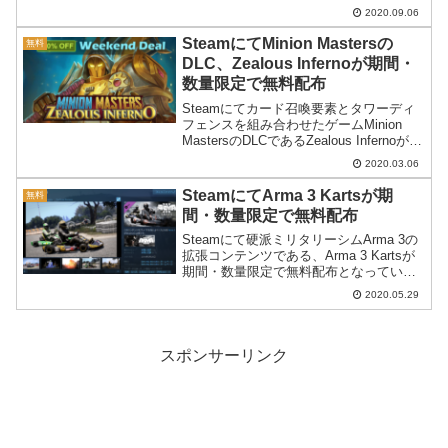
いるツールのようです。
2020.09.06
SteamにてMinion Mastersの
無料
DLC、Zealous Infernoが期間・
数量限定で無料配布
Steamにてカード召喚要素とタワーディ
フェンスを組み合わせたゲームMinion
MastersのDLCであるZealous Infernoが期
間限定で配布中。ベースゲームのMinion
2020.03.06
Masters自体はフリープレイなのですぐに
遊べます。
SteamにてArma 3 Kartsが期
無料
間・数量限定で無料配布
Steamにて硬派ミリタリーシムArma 3の
拡張コンテンツである、Arma 3 Kartsが
期間・数量限定で無料配布となっていま
す。
2020.05.29
スポンサーリンク