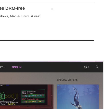
es DRM-free
dows, Mac & Linux. A vast
。