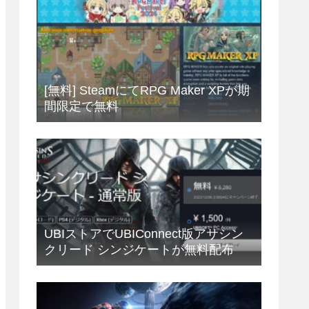
[無料] SteamにてRPG Maker XPが期
間限定で無料
UBIストアでUBIConnect版アサシン
クリード シンジケートが無料配布