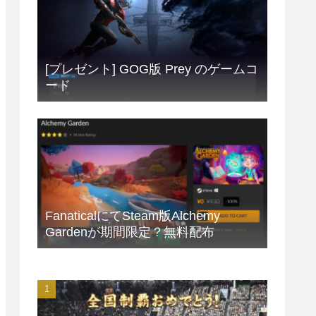
[プレゼント] GOG版 Prey のゲームコ
ード
FanaticalにてSteam版Alchemy
Gardenが期間限定？無料配布