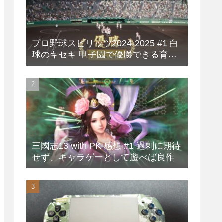
プロ野球スピリッツ2024-2025 #1 白
球のキセキ 甲子園で優勝できる育成
方法
三國志13 with PK 感想 #1 過剰に期待
せず、キャラゲーとして遊べば良作