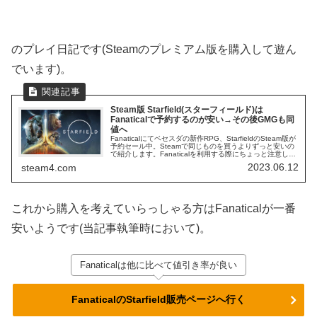
のプレイ日記です(Steamのプレミアム版を購入して遊ん
でいます)。
Steam版 Starfield(スターフィールド)は
Fanaticalで予約するのが安い→その後GMGも同
値へ
Fanaticalにてベセスダの新作RPG、StarfieldのSteam版が
予約セール中。Steamで同じものを買うよりずっと安いの
で紹介します。Fanaticalを利用する際にちょっと注意した
い点にも触れます。
2023.06.12
steam4.com
これから購入を考えていらっしゃる方はFanaticalが一番
安いようです(当記事執筆時において)。
Fanaticalは他に比べて値引き率が良い
FanaticalのStarfield販売ページへ行く