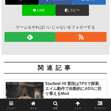
LINE
コピー
ゲームをやればいいじゃないをフォローする
関連記事
Starfield #9 普段はTPSで探索、
プレイ日記
エイム動作で自動的にADSに切
り替えるMod
Starfield Steam版でMod等を使って普段
はTPSで探索しつつもエイム時に自動で
ADS(Aim Down Sight:サイト覗き込み照
メニュー
ホーム
検索
トップ
サイドバー