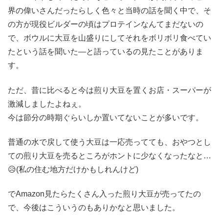
界の偉いさんだったらしく色々と当時の話を聞く中で、そ
の方が現役ビルダーの頃はプロテインなんてまだないの
で、ボウルに大豆を山盛りにしてそれをボリボリ食べてい
たという話を聞いた―と語っているの見たことがありま
す。
ただ、昔に比べると今は煎り大豆を置くお店・スーパーが
激減しましたよねぇ。
今は節分の時期ぐらいしか置いてないことが多いです。
普通の水で戻して使う大豆は一応売ってても、おやつとし
ての煎り大豆を売るところがホントに少なくなったなと…
😥(私の住む地方だけかもしれんけど)
でAmazon見たらたくさん入った煎り大豆が売ってたの
で、今後はこういうのもありかなと思いました。