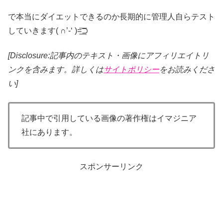
で本当にダイエットできるのか長期的に管理人自らテスト
していきます( ∩’-‘ )=͟͟͞͞⊃
[Disclosure:記事内のテキスト・画像
にアフィリエイトリ
ンクを含みます。詳しくは
サイトポリシー
をお読みくださ
い]
記事中で引用している画像の著作権はイマジニア
社にあります。
スポンサーリンク