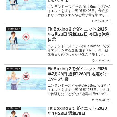
いいですよ
ニンテンドースイッチのFit Boxing 2でダ
イエットをする企画 通算495日。最近疲
れないのはクエン酸を飲む量を増やした
からかもしれない。
2024.06.20
Fit Boxing 2でダイエット 2025
Fit Boxing 2
年5月23日 通算832日 今日は休息
日🙂
ニンテンドースイッチのFit Boxing 2でダ
イエットをする企画 通算832日。今日は
休養日なのでしっかり休んで筋トレしま
した。
2025.05.23
Fit Boxing 2でダイエット 2026
Fit Boxing 2
年7月28日 通算1263日 地震がす
ごかった😿
ニンテンドースイッチのFit Boxing 2でダ
イエットをする企画 通算1263日。これま
で体験したことがない地震の揺れでビッ
クリしました。そして、その地震に関し
2026.07.28
て事前にオカルト体験？がありました。
Fit Boxing 2でダイエット 2023
Fit Boxing 2
年4月28日 通算76日