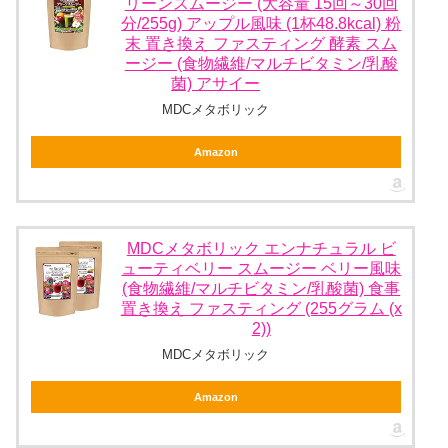
リーンスムージー (大容量 15回～30回
分/255g) アップル風味 (1杯48.8kcal) 粉
末 置き換え ファスティング 酵素 スム
ージー (食物繊維/マルチビタミン/乳酸
菌) アサイー
MDCメタボリック
Amazon
MDCメタボリック エンナチュラル ビ
ューティベリー スムージー ベリー風味
(食物繊維/マルチビタミン/乳酸菌) 食事
置き換え ファスティング (255グラム (x
2))
MDCメタボリック
Amazon