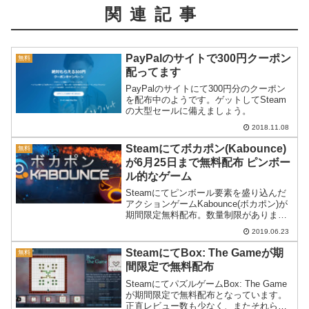
関連記事
PayPalのサイトで300円クーポン
無料
配ってます
PayPalのサイトにて300円分のクーポン
を配布中のようです。ゲットしてSteam
の大型セールに備えましょう。
2018.11.08
Steamにてボカポン(Kabounce)
無料
が6月25日まで無料配布 ピンボー
ル的なゲーム
Steamにてピンボール要素を盛り込んだ
アクションゲームKabounce(ボカポン)が
期間限定無料配布。数量制限があります
のでお早めに。
2019.06.23
SteamにてBox: The Gameが期
無料
間限定で無料配布
SteamにてパズルゲームBox: The Game
が期間限定で無料配布となっています。
正直レビュー数も少なく、またそれらの