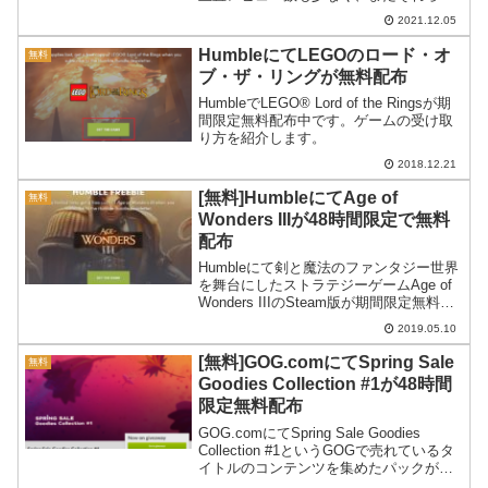
評判も良くないのですが今後の改善に期
2021.12.05
待してもらっておくのも良いかもしれま
せん。
HumbleにてLEGOのロード・オ
無料
ブ・ザ・リングが無料配布
HumbleでLEGO® Lord of the Ringsが期
間限定無料配布中です。ゲームの受け取
り方を紹介します。
2018.12.21
[無料]HumbleにてAge of
無料
Wonders IIIが48時間限定で無料
配布
Humbleにて剣と魔法のファンタジー世界
を舞台にしたストラテジーゲームAge of
Wonders IIIのSteam版が期間限定無料配
布中です。ゲームの受け取り方を紹介し
2019.05.10
ます。
[無料]GOG.comにてSpring Sale
無料
Goodies Collection #1が48時間
限定無料配布
GOG.comにてSpring Sale Goodies
Collection #1というGOGで売れているタ
イトルのコンテンツを集めたパックが期
間限定で無料配布中。受け取り方を紹介