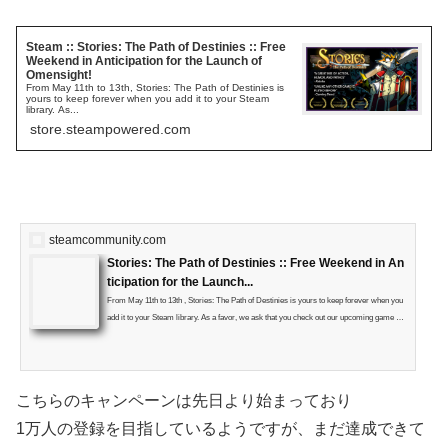
Steam :: Stories: The Path of Destinies :: Free
Weekend in Anticipation for the Launch of
Omensight!
From May 11th to 13th, Stories: The Path of Destinies is
yours to keep forever when you add it to your Steam
library. As...
store.steampowered.com
steamcommunity.com
Stories: The Path of Destinies :: Free Weekend in An
ticipation for the Launch...
From May 11th to 13th , Stories: The Path of Destinies is yours to keep forever when you
add it to your Steam library. As a favor, we ask that you check out our upcoming game an
d spiritual sequel to Stories, the action-adventure murder mystery game Omensight . The
game launches on May 15th. https://store.steampowered.com/app/455820/Omensight/ Im
portant: How to easily support us! We've been running a contest for the last week called
Wishlist Quest .
こちらのキャンペーンは先日より始まっており
1万人の登録を目指しているようですが、まだ達成できて