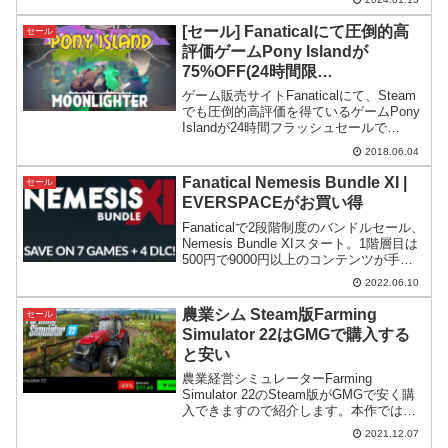
いバンドルです。
[セール] Fanaticalにて圧倒的高
セール
評価ゲームPony Islandが
75%OFF(24時間限
定)+Moonlighterも20%OFFセー
ゲーム販売サイトFanaticalにて、Steam
ル
でも圧倒的高評価を得ているゲームPony
Islandが24時間フラッシュセールで
75%OFFとなっています。会場はこちら
2018.06.04
です。Pony Island 24時間限定75%OFF
セールまた先週...
Fanatical Nemesis Bundle XI |
セール
EVERSPACEがお買い得
Fanaticalで2段階制度のバンドルセール、
Nemesis Bundle XIスタート。1階層目は
500円で9000円以上のコンテンツが手に
入り、2階層目はそれに加えて
2022.06.10
EVERSPACEの本体+2DLCが手に入りま
す。
農業シム Steam版Farming
セール
Simulator 22はGMGで購入する
と安い
農業経営シミュレーターFarming
Simulator 22のSteam版がGMGで安く購
入できますので紹介します。本作ではシ
リーズで初めて日本の農機具メーカーの
2021.12.07
機器も登場し、井関農機のTJV985が導入