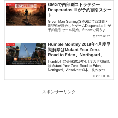
されているとのこと。
GMGで西部劇ストラテジー
セール
Desperados III が予約割引スター
ト
Green Man Gaming(GMG)にて西部劇と
SRPGが融合したゲームDesperados IIIが
予約割引セール開始。Steamで買うより
も安く、更にGMGで買っても通常版がデ
2020.04.23
ラックス版になる特典は有効です。
Humble Monthly 2019年4月度早
セール
期解除はMutant Year Zero:
Road to Eden、Northgard、
Absolver [追記]
Humble月額会員2019年4月度の早期解除
はMutant Year Zero: Road to Eden、
Northgard、Absolverの3本。良作かつ新
作が入っており、なかなか良い内容にな
2019.03.02
っています。
スポンサーリンク